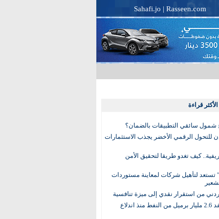
Sahafi.jo
|
Rasseen.com
لأكثر قراءة
 شمول سائقي التطبيقات بالضمان؟
دن للتحول الرقمي الأخضر يجذب الاستثمارات
لريفية.. كيف تغدو طريقا لتحقيق الأمن
 تستعد لتأهيل شركات لمعاينة مستوردات
شعير
لأردني من استقرار نقدي إلى ميزة تنافسية
العالم يفقد 2.6 مليار برميل من النفط منذ اندلاع