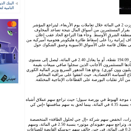
البنك الد
النامية لت
هبطت الأسهم الكورية الجنوبية بنسبة تجاوزت 2 في المائة خلال تعاملات يوم الأربعاء، ليتراجع المؤشر
7903 نقاط، مدفوعاً بفرار المستثمرين من أسواق المال نتيجة تصاعد المخاوف
نطقة الشرق الأوسط. وجاء هذا التراجع الحاد عقب إعلان
ف إيرانية رداً على إسقاط طائرة هليكوبتر هجومية أميركية من
 بظلال قاتمة على الأسواق الآسيوية وعمق الشكوك حول
وانخفض مؤشر «كوسبي» القياسي بمقدار 194.09 نقطة، أو ما يعادل 2.40 في المائة، ليصل إلى مستوى
ة قادها المستثمرون الأجانب الذين سجلوا صافي مبيعات بقيمة
ية بلغت 1.25 مليار دولار (نحو 1.9 تريليون وون كوري). ودفع هذا التدهور السريع وزير المالية الكوري
اع السياسة الاقتصادية، حيث اتفقوا على مراقبة المخاطر
 آثار تقلبات البورصة على القطاعات الإنتاجية المختلفة.
قيلة موجة الهبوط في بورصة سيول؛ حيث تراجع سهم عملاق أشباه
الموصلات شركة «سامسونغ للإلكترونيات» بنسبة 4.35 في المائة، بينما لحق به سهم منافستها «إس كي
يارات، انخفض سهم شركة «إل جي لحلول الطاقة» المتخصصة
في صناعة البطاريات بنسبة 0.76 في المائة، وتراجع سهم «هيونداي موتور» بنسبة 2.50 في المائة، وسهم
شقيقتها «كيا كورب» بنسبة طفيفة بلغت 0.24 في المائة، في حين خالف سهم «بوسكو القابضة للصناعات