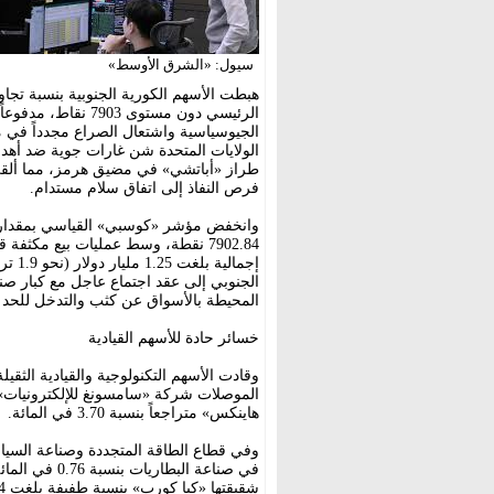
سيول: «الشرق الأوسط»
الرئيسي دون مستوى 
الجيوسياسية واشتعال الصراع مجدداً في م
الولايات المتحدة شن غارات جوية ضد أهدا
طراز «أباتشي» في مضيق هرمز، مما ألقى
فرص النفاذ إلى اتفاق سلام مستدام.
7902.84 نقطة، وسط عمليات بيع مكثف
إجمال
الجنوبي إلى عقد اجتماع عاجل مع كبار صن
المحيطة بالأسواق عن كثب والتدخل للحد من
خسائر حادة للأسهم القيادية
وقادت الأسهم التكنولوجية والقيادية الث
هاينكس» متراجعاً بنسبة 3.70 في المائة.
وفي قطاع الطاقة المتجددة وصناعة الس