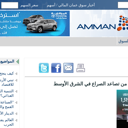
أخبار سوق عمان المالي / أسهم
سعر السهم
لسوق
المواضيع ا
كيف ينجح
تبني الأر
للاقتصاد
التنمية ا
الغذائي؟
"الصناعة"
القمح وال
الدينار ا
الحرب