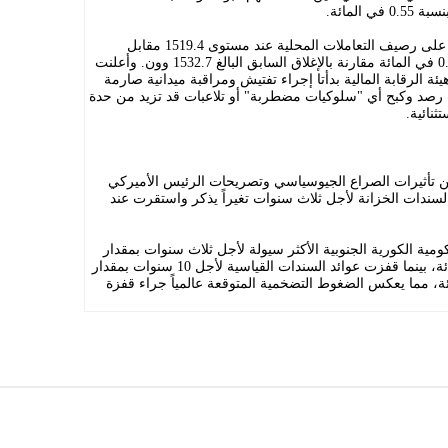
المائة.
وفي أسواق الصرف، استقر الون الكوري على رصيف التعاملات المحلية عند مستوى 1519.4 مقابل
الدولار الأميركي، مسجلاً ارتفاعاً بنسبة 0.88 في المائة مقارنة بالإغلاق السابق البالغ 1532.7 وون. وأعلنت
يئة الرقابة المالية بدأتا إجراء تفتيش ومراقبة ميدانية صارمة
ف رصد وكبح أي "سلوكيات مضطربة" أو تلاعبات قد تزيد من حدة
ثنائية.
من تأثيرات الصراع الجيوسياسي وتصريحات الرئيس الأميركي
لسندات الخزانة لأجل ثلاث سنوات تغيراً يذكر واستقرت عند
مية الكورية الجنوبية الأكثر سيولة لأجل ثلاث سنوات بمقدار
1.5 نقطة أساس لتصل إلى 3.920 في المائة، بينما قفزت عوائد السندات القياسية لأجل 10 سنوات بمقدار
س لتصل إلى 4.302 في المائة، مما يعكس الضغوط التضخمية المتوقعة عالمياً جراء قفزة