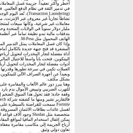
أخطر وأكثر تعقيداً: جريمة غسل المعاملا
في تدمير الثقة في نظام الدفع العالمي. فما
(ransaction Laundering
نشاطاً تجارياً غير معروف عبر الإنترنت، م
مليار دولار سنوياً في الولايات المتحدة 
الهاتف المحمول مثل M-Pesa.
وإذا كان غسل المعاملات يمثل التدمير المن
المشفرة قد فتح جبهة جديدة بالكامل أمام
أداة مفضلة لتجار المخدرات لتحويل أرباحه
البيتكوين، فتحت باباً واسعاً للاحتيال ال
أدوات مفضلة لتجار المخدرات لتحويل أرب
العملات تكمن في سرعة تطورها وقدرتها ع
وبعيداً عن أجهزة الصراف الآلي للبيتكوين،
بشكل مكثف.
وهنا يبرز دور عالم الألعاب والمقامرة على
للتهرب الضريبي وتبييض الأموال بدم بارد 
وقفة جادة؛ فقد تحول هذا السوق الضخم إلى
Fortnite سمحت للقراصنة بالسيطرة ع
لغسل عائدات بطاقات الائتمان المسروقة.
متخصصة مثل Shodan وجود 
يمكن إغفال استخدام المافيا لمواقع المقا
أرباح الجريمة إلى مكاسب مقامرة معفاة 
تعاون دولي وثيق.