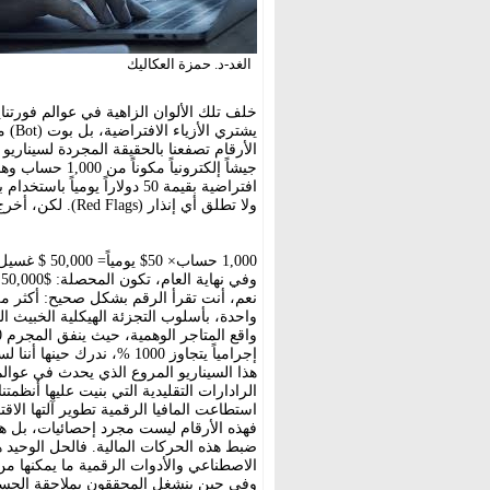
الغد-د. حمزة العكاليك
يشتر
الأرقام تصفعنا بالحقيقة المجردة لسيناري
جيشاً إلكتروني
افتراضية بقيمة 50 دولاراً يو
ولا تطلق أي إنذار (Red Flags). لكن، أخرج آلتك الحاسبة وانظر للكارثة:
1,000 حساب× 50$ يومياً= 50,000 $ غسيل يومي
وفي نهاية العام، تكون المحصلة: $50,000× 365 (يوما) $18,250,000= سنوياً.
واحدة، بأسلوب التجزئة الهيكلية الخبيث ا
إجرامياً يتجاوز 1000 %، ندرك حينها أننا لسنا أمام لعب أطفال، بل أمام آلة اقتصادية جبارة للجريمة.
هذا السيناريو المروع الذي يحدث في عوال
الرادارات التقليدية التي بنيت عليها أنظمتنا
استطاعت المافيا الرقمية تطوير آلتها الاق
فهذه الأرقام ليست مجرد إحصائيات، بل هي 
ضبط هذه الحركات المالية. فالحل الوحيد 
الاصطناعي والأدوات الرقمية ما يمكنها م
وفي حين ينشغل المحققون بملاحقة الحساب