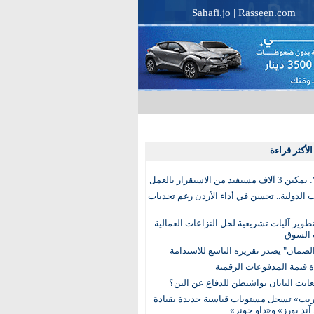
Sahafi.jo
|
Rasseen.com
لأكثر قراءة
تفيد من الاستقرار بالعمل
الدولية.. تحسن في أداء الأردن رغم تحديات
وير آليات تشريعية لحل النزاعات العمالية
 السوق
ضمان" يصدر تقريره التاسع للاستدامة
عانت اليابان بواشنطن للدفاع عن الين؟
يت» تسجل مستويات قياسية جديدة بقيادة
آند بورز» و«داو جونز»