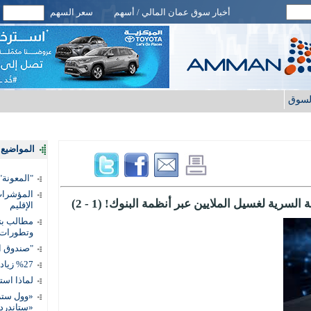
أخبار سوق عمان المالي / أسهم
سعر السهم
لسوق
المواضيع ا
"المعونة": تمكين 3 آلاف مس
المؤشرات 
الإقليم
مطالب بتط
وتطورات
"صندوق ال
%27 زيادة قيمة المدفوعات الرقمية
لماذا است
«وول ستر
«ستاندرد 