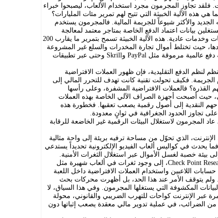
ت. فلقد تجاوز المجرمون مجرد استخدام الألعاب، ليصبحوا خبراء
 هي هذه الآلية الخبيثة التي تتيح لهم تمرير مئات المليارات؟
T)، تُعد اليوم الوجه الجديد والأكثر شيوعاً للجريمة المالية. فالمجرمون يستخدم
ستغلين بيانات اعتماد الدفع الخاصة بمتاجر معتمد لمعالجة
معاملات غير شرعية، وكأنها مبيعات لمنتجات وخدمات عادية. هذه الآلية الخبيثة تسمح بتمرير ما يقارب 200
وحدها، حيث تختلط أموال تجارة المخدرات والسلع غير المشروعة
بتدفقات مالية تبدو نظيفة تماماً عبر أنظمة دفع عالمية مرموقة مثل PayPal وSkrill وحتى عبر تطبيقات
ظم لنظم الدفع التقليدية، فإن ظهور العملات الافتراضية
 الجريمة. فكيف تحولت تقنية كانت تهدف للتحرر المالي إلى
م القذرة؟ فالعملات الافتراضية المشفرة، وعلى رأسها
مالي، حيث أصبحت أجهزة الصراف الآلي الخاصة بهذه العملات
احهم النقدية إلى أصول رقمية يصعب تعقبها. فخطورة هذه
لى تجاوز الحدود الجغرافية في ثوانٍ معدودة.
 عاد المجرمون لاستغلال البيئات الرقمية غير الخاضعة للرقابة
 الإنترنت، الذي تحوّل من مساحة ترفيه بريئة إلى واحة مثالية
فما يحدث في كواليس ألعاب الفيديو الإلكترونية تحديداً يستدعي
 بيئة خصبة لغسل الأموال عبر استغلال الثغرات الأمنية.
فالتقارير تشير ومنها ما كشفته شركة Check Point Research، إلى وجود ثغرات في ألعاب شهيرة مثل
لى حسابات اللاعبين واستخدام العملات الافتراضية داخل اللعبة
 ولم يتوقف الأمر عند هذا الحد، بل أظهرت محركات بحث
آلاف قواعد البيانات المكشوفة التي يستغلها المجرمون. وفي هذا السياق، لا
مرة عبر الإنترنت كواحات للتهرب الضريبي والقانوني، محولة
من الضرائب، في عملية تدوير مالي معقدة يصعب إثباتها دون