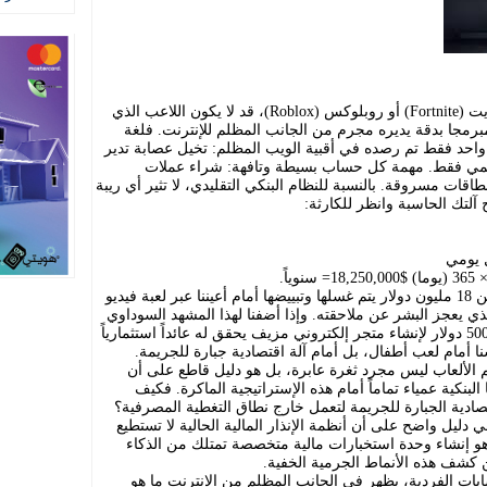
خلف تلك الألوان الزاهية في عوالم فورتنايت (Fortnite) أو روبلوكس (Roblox)، قد لا يكون اللاعب الذي
ي الأزياء الافتراضية، بل بوت (Bot) مبرمجا بدقة يديره مجرم من الجانب المظلم للإنترنت. فلغة
و واحد فقط تم رصده في أقبية الويب المظلم: تخيل عصابة تدير
اً مكوناً من 1,000 حساب وهمي فقط. مهمة كل حساب بسيطة وتافهة: شراء عملات
مياً باستخدام بطاقات مسروقة. بالنسبة للنظام البنكي التقليدي، لا تثير أي ريبة
نعم، أنت تقرأ الرقم بشكل صحيح: أكثر من 18 مليون دولار يتم غسلها وتبييضها أمام أعيننا عبر لعبة فيديو
لذي يعجز البشر عن ملاحقته. وإذا أضفنا لهذا المشهد السوداوي
واقع المتاجر الوهمية، حيث ينفق المجرم 500 دولار لإنشاء متجر إلكتروني مزيف يحقق له عائداً استثمارياً
م الألعاب ليس مجرد ثغرة عابرة، بل هو دليل قاطع على أن
 البنكية عمياء تماماً أمام هذه الإستراتيجية الماكرة. فكيف
تصادية الجبارة للجريمة لتعمل خارج نطاق التغطية المصرفية؟
دليل واضح على أن أنظمة الإنذار المالية الحالية لا تستطيع
هو إنشاء وحدة استخبارات مالية متخصصة تمتلك من الذكاء
ن كشف هذه الأنماط الجرمية الخفية.
ات الفردية، يظهر في الجانب المظلم من الإنترنت ما هو