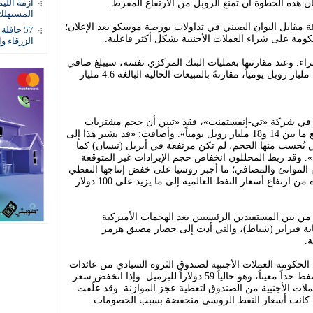
ن هذه الخطوة أن تمنع الروبل من الارتفاع المفرط.
أزمة اللي
المستهلك
فع الروبل بنسبة 0.9 في المائة مقابل اليوان الصيني في تداولات بورصة موسكو بعد الإعلان؛
57 حاف
لحكومة على شراء العملات الأجنبية بشكل أكثر فاعلية.
الزرقاء و
اء. وعند مقارنتها بعمليات البنك المركزي نفسه، سيبلغ صافي
مشتريات الدولة من العملات الأجنبية 1.18 مليار روبل يومياً، مقارنةً بالمبيعات الحالية البالغة 4.6 مليار
 في شركة «تي-إنفستمنت»، فقد «تبين أن حجم مشتريات
العملات أقل بكثير من المتوقع؛ إذ كنا نتوقع ما بين 14 و18 مليار روبل يومياً». وأضافت: «قد يشير هذا إلى
لتي يُحسب منها الحجم، لم تكن مرتفعة في أبريل (نيسان) كما
. وقد ربط المحللون انخفاض حجم الإيرادات غير المتوقعة
ى الموانئ والمصافي؛ ما أجبر روسيا على خفض إنتاجها النفطي
في أبريل، وقلّل من قدرتها على الاستفادة من ارتفاع أسعار النفط العالمية إلى ما يزيد على 100 دولار
من بين المستفيدين الرئيسيين بعد الهجمات الأميركية
هاية فبراير (شباط)، والتي أدت إلى حصار مضيق هرمز
.
لحكومة العملات الأجنبية لصندوق الثروة السيادي من عائدات
الضرائب التي تُجمع عندما تتجاوز أسعار النفط حداً معيناً، وهو حالياً 59 دولاراً للبرميل. وإذا انخفض سعر
ملات الأجنبية من الصندوق لتغطية عجز الموازنة. وقد علّقت
ما كانت أسعار النفط الروسي منخفضة بسبب الخصومات