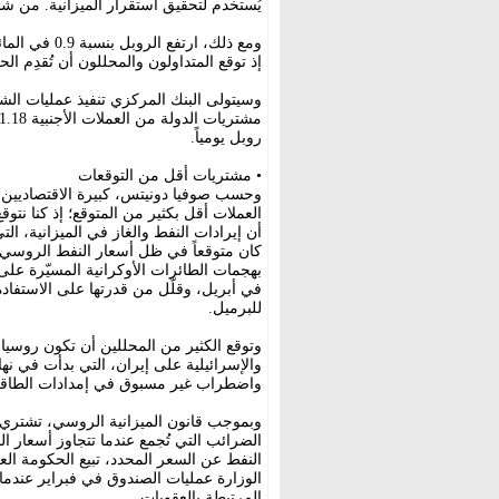
يُستخدم لتحقيق استقرار الميزانية. من شأ
ومع ذلك، ارت
إذ توقع المتداولون والمحللون أن تُقدِم ا
وسيتولى البنك المركزي تنفيذ عمليات الشر
روبل يومياً.
• مشتريات أقل من التوقعات
وحسب صوفيا دونيتس، كبيرة الاقتصاديين
أن إيرادات النفط والغاز في الميزانية، ا
كان متوقعاً في ظل أسعار النفط الروسي»
بهجمات الطائرات الأوكرانية المسيّرة عل
للبرميل.
وتوقع الكثير من المحللين أن تكون روسيا 
والإسرائيلية على إيران، التي بدأت في ن
واضطراب غير مسبوق في إمدادات الطاقة
وبموجب قانون الميزانية الروسي، تشتري ا
النفط عن السعر المحدد، تبيع الحكومة الع
الوزارة عمليات الصندوق في فبراير عند
المرتبطة بالعقوبات.