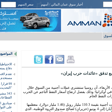
أخبار سوق عمان المالي / أسهم
سعر السهم
لسوق
المواضيع ا
الاحتياطي
دفاع يمت
مع تدفق «عائدات حرب إيران»
تقدم لافت
مستخدم ل
ا، الأربعاء، أن روسيا ستشتري عملات أجنبية من السوق خلال
"التحديث 
في أوكرانيا؛ وذلك بفضل ارتفاع أسعار النفط الناجم عن الحرب
343 مش
ات النفط الخام.
القطاعات
وأوضحت وزارة المالية أنها ستشتري عملات أجنبية بقيمة 110.3 مليار روبل (1.46 مليار دولار)، معظمها
على التوا
من اليوان الصيني، في الفترة من 8 مايو (أيار) إلى 4 يونيو (حزيران) لصالح صندوق الثروة الوطنية، الذي