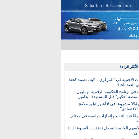
Sahafi.jo
|
Rasseen.com
لأكثر قراءة
ات الأجنبية في "المركزي".. كيف تصمد كخط
ص الصدمات؟
 في برنامج الحكومة الرقمية.. ومليون
منصة "حكيم" قبل المستهدف بعامين
99 قرارا و394 مشروعا في 6 أشهر تبلور ملامح
الاقتصادي"
روعًا قيد التنفيذ وإنجازات واسعة في مختلف
صناديق الأسهم العالمية تسجل تدفقات للأسبوع الـ11
لي