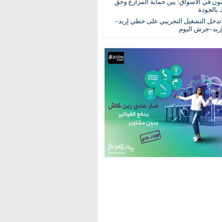
مون في الأسواق: بين حماية المزارع وحق
 بالجودة
لة تدخل التشغيل التجريبي على خطي إربد–
إربد–جرش اليوم