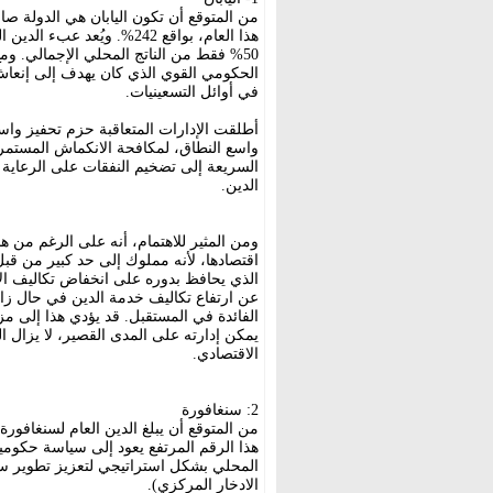
من المتوقع أن تكون اليابان هي الدولة صا
50% فقط من الناتج المحلي الإجمالي. ومع
الحكومي القوي الذي كان يهدف إلى إنعاش ا
في أوائل التسعينيات.
أطلقت الإدارات المتعاقبة حزم تحفيز واس
واسع النطاق، لمكافحة الانكماش المستمر 
السريعة إلى تضخيم النفقات على الرعاية 
الدين.
ومن المثير للاهتمام، أنه على الرغم من هذه
اقتصادها، لأنه مملوك إلى حد كبير من قبل
الذي يحافظ بدوره على انخفاض تكاليف الا
عن ارتفاع تكاليف خدمة الدين في حال زادت 
الفائدة في المستقبل. قد يؤدي هذا إلى مزا
يمكن إدارته على المدى القصير، لا يزال ا
الاقتصادي.
2: سنغافورة
هذا الرقم المرتفع يعود إلى سياسة حكومي
المحلي بشكل استراتيجي لتعزيز تطوير سوق
الادخار المركزي).