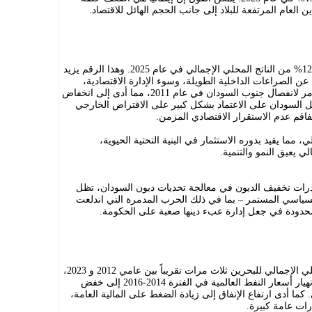
ن العام المرتفعة للبلاد إلى جانب الحجم الهائل للاقتصاد.
من المتوقع أن يبلغ الدين العام للسودان 128% من الناتج المحلي الإجمالي في عام 2025. وهذا الرقم يزيد
 الصراعات الداخلية الطويلة، وسوء الإدارة الاقتصادية،
والعقوبات الدولية، والتأثير الاقتصادي المدمر لانفصال جنوب السودان في عام 2011، مما أدى إلى انخفاض
ل السودان على الاعتماد بشكل كبير على الاقتراض الخارجي
تفاقم عدم الاستقرار الاقتصادي المزمن.
مما يقيد بدوره الاستثمار في البنية التحتية الحيوية،
لي يعيق النمو والتنمية.
مبادرات تخفيف الديون في معالجة تحديات ديون السودان، تظل
سياسي المستمر – بما في ذلك الحرب المدمرة التي اندلعت
تضاعفت نسبة الدين العام إلى الناتج المحلي الإجمالي للبحرين ثلاث مرات تقريباً بين عامي 2012 و 2023،
ويُعزى هذا الارتفاع إلى عدة عوامل. أدى انهيار أسعار النفط العالمية في الفترة 2014-2016 إلى خفض
. كما أدى ارتفاع الإنفاق إلى زيادة الضغط على المالية العامة،
ارات عامة كبيرة.