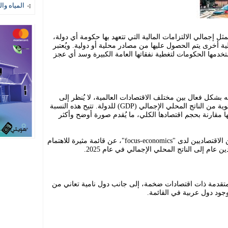
المياه وال
 يُمثل إجمالي الالتزامات المالية التي تتعهد بها حكومة أي دولة،
أخرى يتم الحصول عليها من مصادر محلية أو دولية. ويُعتبر
تستخدمها الحكومات لتغطية نفقاتها العامة الكبيرة وسد أي عجز
ه بشكل فعال بين مختلف الاقتصادات العالمية، لا يُنظر إلى
القيمة المطلقة للدين، بل يُقاس كنسبة مئوية من الناتج المحلي الإجمالي (GDP) للدولة. تتيح هذه النسبة
 مقارنة بحجم اقتصادها الكلي، ما يُقدم صورة أوضح وأكثر
وفي هذا السياق، كشفت توقعات المحللين الاقتصاديين لدى "focus-economics"، عن قائمة مثيرة للاهتمام
ام إلى الناتج المحلي الإجمالي في عام 2025.
ولاً متقدمة ذات اقتصادات ضخمة، إلى جانب دول نامية تعاني من
 وجود دول عربية في القائمة.