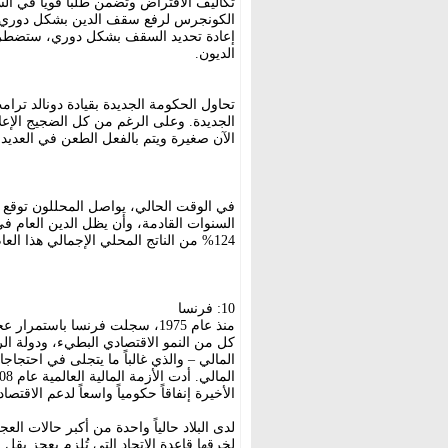
تكاليف الاقتراض وتضمن طلباً قوياً في ا
الكونجرس لرفع سقف الدين بشكل دوري لل
إعادة تحديد السقف بشكل دوري، ستضطر ا
الديون.
تحاول الحكومة الجديدة بقيادة دونالد ترا
الجديدة. وعلى الرغم من كل الضجيج الإع
الآن صغيرة ويتم بالفعل الطعن في العديد 
في الوقت الحالي، يواصل المحللون توقع 
السنوات القادمة، وأن يظل الدين العام ف
124% من الناتج المحلي الإجمالي هذا العام.
10: فرنسا
منذ عام 1975، سجلت فرنسا باستم
كل من النمو الاقتصادي البطيء، ودولة ا
المالي – والذي غالباً ما يتجلى في احتج
الأخيرة إنفاقاً حكومياً واسعاً لدعم الاقتصاد