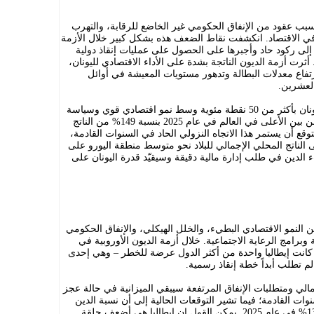
سبب عقود من الإنفاق الحكومي غير الخاضع للرقابة، والتهرب
في الاقتصاد. انكشفت نقاط الضعف هذه بشكل كبير خلال الأزمة
200، مما دفع اليونان إلى ركود حاد وأجبرها على الحصول على عمليات إنقاذ دولية
ت أزمة الديون الناتجة بشدة على الأداء الاقتصادي لليونان،
فاع معدلات البطالة وتدهور مستويات المعيشة في أوائل
العشرين.
منذ الجائحة، انخفض عبء الدين العام لليونان بأكثر من 50 نقطة مئوية وسط نمو اقتصادي قوي وسياسة
مالية حكيمة، ولكن من المتوقع أن يظل من بين الأعلى في العالم في عام 2025 بنسبة 149% من الناتج
قع أن يستمر هذا الاتجاه النزولي الحاد في السنوات القادمة،
ى الناتج المحلي الإجمالي للبلاد نحو متوسط منطقة اليورو على
الدين في طلب إدارة مالية دقيقة وسيقيّد قدرة اليونان على
 من النمو الاقتصادي البطيء، والخلل الهيكلي، والإنفاق الحكومي
وبرامج الرعاية الاجتماعية. خلال أزمة الديون الأوروبية في
 كانت إيطاليا واحدة من أكثر الدول عرضة للخطر – وهي إحدى
مالي ومتطلبات الإنفاق المرتفعة سيبقي الميزانية في حالة عجز
نوات القادمة؛ فيما تشير التوقعات الحالية إلى أن نسبة الدين
العام إلى الناتج المحلي الإجمالي ستبلغ 138% في عام 2025. يمكن القول إن إيطاليا هي أضعف حلقة