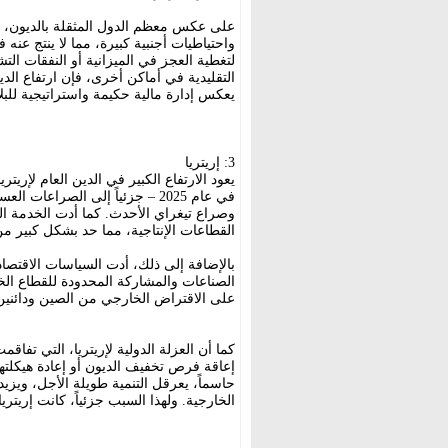
على عكس معظم الدول المثقلة بالديون، ت
واحتياطيات أجنبية كبيرة، مما لا ينتج عنه
لتغطية العجز في الميزانية أو النفقات ال
التقليدية في أماكن أخرى، فإن ارتفاع الدي
يعكس إدارة مالية حكيمة واستراتيجية للبلا
3: إريتريا
وصراع تيغراي الأحدث. كما أدت الخدمة الع
القطاعات الإنتاجية، مما حد بشكل كبير من 
بالإضافة إلى ذلك، أدت السياسات الاقتصادي
الصناعات والمشاركة المحدودة للقطاع الخاص
على الاقتراض الخارجي من الصين ودائنين 
كما أن العزلة الدولية لإريتريا، التي تفا
إعاقة فرص تخفيف الديون أو إعادة هيكلتها. و
حاسماً، يعرقل التنمية طويلة الأجل، ويزيد
الخارجية. ولهذا السبب جزئياً، كانت إريت