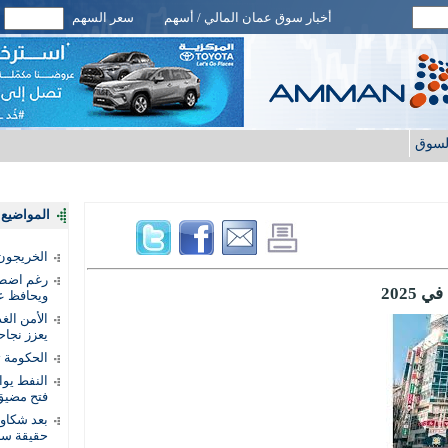
أخبار سوق عمان المالي / أسهم
سعر السهم
لسوق
المواضيع ا
الخريجون.
رغم اضطرا
ويحافظ عل
الأمن الغ
يعزز نجاح
الحكومة 
النفط يو
فتح مضيق
بعد شكاو
حقيقة سر