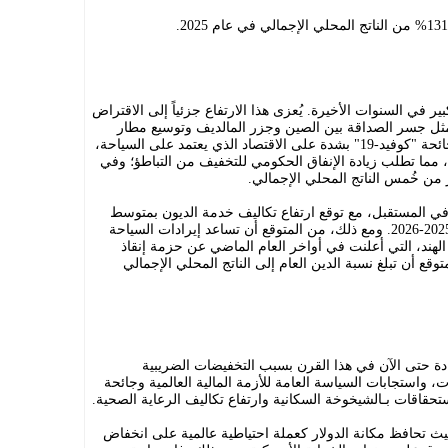
ر في السنوات الأخيرة. يُعزى هذا الارتفاع جزئياً إلى الاقتراض
 مثل جسر الصداقة بين الصين وجزر المالديف وتوسيع مطار
"فيلانا الدولي". بالإضافة إلى ذلك، أثرت جائحة "كوفيد-19" بشدة على الاقتصاد الذي يعتمد على السياحة،
والذي انكمش بمقدار الثلث في عام 2020، مما تطلب زيادة الإنفاق الحكومي للتخفيف من التباطؤ؛ وفي
ر من خُمس الناتج المحلي الإجمالي.
ي المستقبل، مع توقع ارتفاع تكاليف خدمة الديون بمتوسط
حوالي 600-700 مليون دولار أميركي في 2025-2026. ومع ذلك، من المتوقع أن تساعد إيرادات السياحة
الهند، التي أعلنت في أواخر العام الماضي عن حزمة إنقاذ
وقع أن تبلغ نسبة الدين العام إلى الناتج المحلي الإجمالي
حادة حتى الآن في هذا القرن بسبب التخفيضات الضريبية
ت، واستجابات السياسة العامة للأزمة المالية العالمية وجائحة
 حيث تحافظ مكانة الدولار كعملة احتياطية عالمية على انخفاض