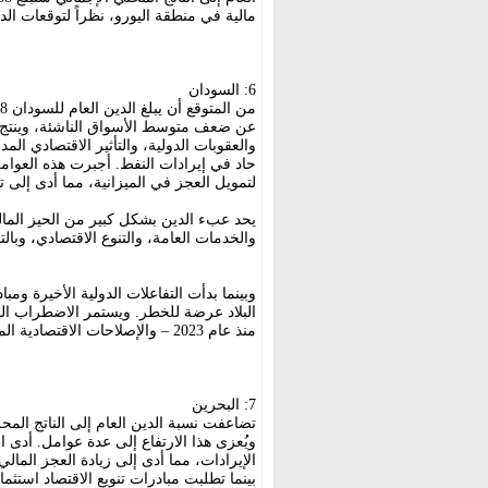
مالية في منطقة اليورو، نظراً لتوقعات الدي
6: السودان
عن ضعف متوسط الأسواق الناشئة، وينتج عن
حاد في إيرادات النفط. أجبرت هذه العوام
لتمويل العجز في الميزانية، مما أدى إلى 
يحد عبء الدين بشكل كبير من الحيز المالي، 
والخدمات العامة، والتنوع الاقتصادي، وبالتا
وبينما بدأت التفاعلات الدولية الأخيرة و
البلاد عرضة للخطر. ويستمر الاضطراب ال
منذ عام 2023 – والإصلاحات الاقتصادية المحدودة في جعل إدارة عبء دينها صعبة على الحكومة.
7: البحرين
الإيرادات، مما أدى إلى زيادة العجز المالي
بينما تطلبت مبادرات تنويع الاقتصاد استثم