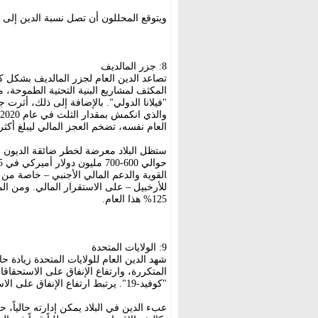
ويتوقع المحللون أن تصل نسبة الدين إلى 131% من الناتج المحلي الإجمالي في عام 2025.
8: جزر المالديف
تصاعد الدين العام لجزر المالديف بشكل كبي
المكثف لمشاريع البنية التحتية الطموحة،
العام نفسه، تضخم العجز المالي ليبلغ أكث
ستظل البلاد معرضة لخطر ضائقة الديون ف
القوية والدعم المالي الأجنبي – خاصة من 
للأرخبيل – على الاستقرار المالي. ومن المت
125% هذا العام.
9: الولايات المتحدة
شهد الدين العام للولايات المتحدة زيادة 
المتكررة، وارتفاع الإنفاق على الاستحقاقا
"كوفيد-19". يرتبط ارتفاع الإنفاق على الاستحقاقات بـالشيخوخة السكانية وارتفاع تكاليف الرعاية الصحية.
عبء الدين في البلاد يمكن إدارته حالياً،