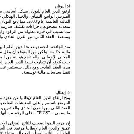
4: اليونان
ارتفع الدين العام لليونان بشكل أساسي ب
الضريبي الواسع النطاق، والخلل الهيكلي 
المالية العالمية عام 8
متعددة مصحوبة بإجراءات تقشف صارمة. أثر
مما تسبب في فترة مطولة من الركود وارت
ومنتصف العقد الثاني من القرن الحادي و
المحلي الإجمالي. والمشجع هو أنه من المتو
حيث يُتوقع أن تتقارب نسبة الدين العام إل
مدى العقد القادم. ومع ذلك، سيستمر عبء 
تنفيذ سياسات مالية توسعية.
5: إيطاليا
ينتج ارتفاع الدين العام لإيطاليا عن عقود
المرتفع باستمرار على المعاشات التقاعدية 
العقد الثاني من القرن الحادي والعشرين،
ما يسمى بـ "PIGS" – على الرغم من أنها لم تطلب أبداً خطة إنقاذ رسمية.
إن مزيج النمو الضعيف للناتج المحلي الإج
عميق والدين العام لإيطاليا مرتفعاً في الس