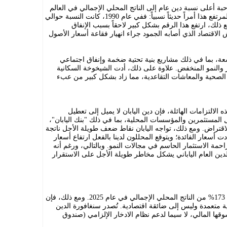
حبة أعلى نسبة دين عام إلى الناتج المحلي الإجمالي في العالم
هذا العام، بواقع 242%. ويُعد عبء الدين المرتفع هذا أمراً حديثاً نسبياً: ففي عام 1990، كانت النسبة حوالي
 ذلك، ارتفع هذا الرقم بشكل كبير لاحقاً بسبب الإنفاق
لاقتصاد الذي أصابه الجمود جراء انهيار فقاعة أسعار الأصول
عة، بما في ذلك مشاريع بنية تحتية ضخمة وإنفاق اجتماعي
والنمو المنخفض. علاوة على ذلك، أدت الشيخوخة السكانية
الصحية والمعاشات التقاعدية، مما زاد بشكل كبير من عبء
 الالتزامات الهائلة، فإن دين اليابان لا يميل إلى تعطيل
 المستثمرين والمؤسسات المحلية، بما في ذلك "بنك اليابان"،
قتراض. ومع ذلك، تواجه اليابان نقاط ضعف طويلة الأجل ناتجة
أسعار الفائدة؛ ويتوقع المحللون لدينا بالفعل ارتفاع أسعار
حمة الاستثمار الحاسم في مجالات النمو. وبالتالي، ورغم أنه
لدين العام الياباني يشكل مخاطر طويلة الأجل على الاستقرار
من المتوقع أن يبلغ الدين العام لسنغافورة 173% من الناتج المحلي الإجمالي في عام 2025. ومع ذلك، فإن
ة متعمدة وليس إلى ضائقة اقتصادية. تُصدر سنغافورة الدين
ها المالي، لا سيما لدعم نظام الادخار الإلزامي (صندوق