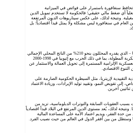
حافظ سنغافورة باستمرار على فوائض في الميزانية
 فعلياً أي ضغط مالي حقيقي؛ فالحكومة لا تستخدم تمويل الدين
تشغيلية. ونتيجة لذلك، على عكس سيناريوهات الديون المرتفعة
ن العام في سنغافورة ليس مشكلة ولا يمثل قيداً اقتصادياً؛ بل
د.
يعود الارتفاع الكبير في الدين العام لإريتريا – الذي يقدره المحللون بنحو 210% من الناتج المحلي الإجمالي
في عام 2025 – جزئياً إلى الصراعات العسكرية المطولة، بما في ذلك الحرب مع إثيوبيا في 1998-2000
سكرية الإلزامية المستمرة إلى تحويل العمالة والاستثمار عن
التنوع الاقتصادي.
ة التقييدية لإريتريا، مثل السيطرة الحكومية الصارمة على
، إلى تقويض النمو، وتقييد توليد الإيرادات، وزيادة الاعتماد
ثنائيين آخرين.
قمت بسبب العقوبات السابقة والتوترات الدبلوماسية، تزيد من
نتيجة لذلك، يُعد مستوى الدين المرتفع في البلاد قيداً اقتصادياً
 من حدة الفقر، ويديم اعتماد الأمة على المساعدة المالية
ريا وستظل من بين أفقر الدول في العالم من حيث نصيب الفرد.