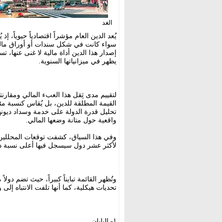
الغد
يُعد الدين العام مؤشراً اقتصادياً حيوياً، إذ
سواء كانت في شكل سندات أو أوراق مالية 
إصدار هذا الدين أداة مالية لا غنى عنها، 
يظهر في ميزانياتها السنوية.
لتقييم مدى ثِقل هذا العبء المالي ومقارنت
تحليل قدرة الدولة على خدمة وسداد ديونها
واقعية حول متانة وضعها المالي.
لأكثر عشر دول سيسجل فيها أعلى نسبة دين ع
وتُظهر القائمة تبايناً كبيراً، حيث تضم د
تحديات هيكلية، كما أنها تلفت الانتباه إلى
1- اليابان