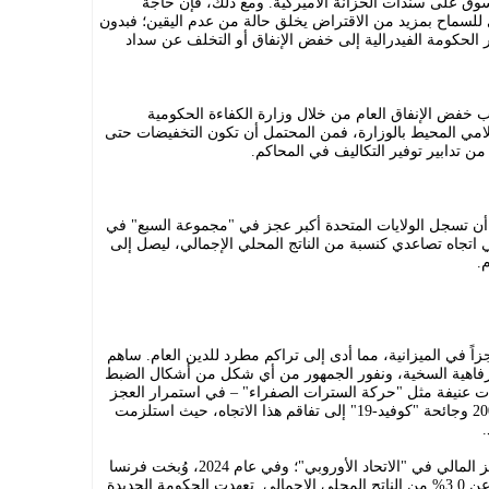
لسوق على سندات الخزانة الأميركية. ومع ذلك، فإن حاجة
سماح بمزيد من الاقتراض يخلق حالة من عدم اليقين؛ فبدون
لحكومة الفيدرالية إلى خفض الإنفاق أو التخلف عن سداد
مب خفض الإنفاق العام من خلال وزارة الكفاءة الحكومية
لامي المحيط بالوزارة، فمن المحتمل أن تكون التخفيضات حتى
من تدابير توفير التكاليف في المحاكم.
أن تسجل الولايات المتحدة أكبر عجز في "مجموعة السبع" في
ي اتجاه تصاعدي كنسبة من الناتج المحلي الإجمالي، ليصل إلى
رار عجزاً في الميزانية، مما أدى إلى تراكم مطرد للدين العام. ساهم
لرفاهية السخية، ونفور الجمهور من أي شكل من أشكال الضبط
اجات عنيفة مثل "حركة السترات الصفراء" – في استمرار العجز
المالي. أدت الأزمة المالية العالمية عام 2008 وجائحة "كوفيد-19" إلى تفاقم هذا الاتجاه، حيث استلزمت
.
لدى البلاد حالياً واحدة من أكبر حالات العجز المالي في "الاتحاد الأوروبي"؛ وفي عام 2024، وُبخت فرنسا
لخرقها قاعدة الاتحاد التي تُلزم بعجز يقل عن 3.0% من الناتج المحلي الإجمالي. تعهدت الحكومة الجديدة