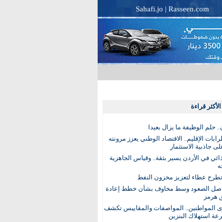
Sahafi.jo
|
Rasseen.com
لأكثر قراءة
. حلم الوظيفة ما يزال بعيدا
بات الإقليم.. الاقتصاد الوطني يعزز مرونته
ى جاذبية الاستثمار
ذائي في الأردن يسير بثقة.. وقياس الجاهزية
ه
تطرح عطاء لتعزيز مخزون النفط
اصل الصعود وسط مخاوف بشأن خطط إعادة
 هرمز
ى المواطنين.. المواصفات والمقاييس تكشف
عة استهلاك البنزين