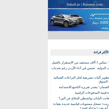
Sahafi.jo
|
Rasseen.com
لأكثر قراءة
تفيد من الاستقرار بالعمل
الدولية.. تحسن في أداء الأردن رغم تحديات
وير آليات تشريعية لحل النزاعات العمالية
 السوق
ضمان" يصدر تقريره التاسع للاستدامة
عانت اليابان بواشنطن للدفاع عن الين؟
يت» تسجل مستويات قياسية جديدة بقيادة
آند بورز» و«داو جونز»