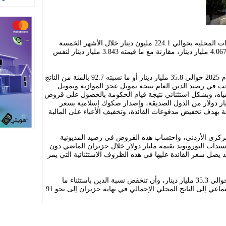
أظهرت بيانات المالية العامة ارتفاع الإيرادات المحلية بحوالي 224.1 مليون دينار خلال الأشهر الخمسة
الأولى من عام 2025، لتصل إلى ما قيمته 4.067 مليار دينار، مقارنة مع ما قيمته 3.843 مليار دينار لنفس
وسجل الدين العام خلال شهر أيار من العام 2025 حوالي 35.8 مليار دينار أو ما نسبته 92.7 بالمئة من الناتج
ؤقت في رصيد الدين العام نتيجة تمويل عجز الموازنة وتمويل
ياه، وبشكل استثنائي نتيجة قيام الحكومة بالحصول على قروض
ار دولار من الدول الصديقة، وإصدار صكوك إسلامية بسعر
نافسي وصل إلى ما نسبته 4.8 بالمئة بهدف تخفيض مدفوعات الفائدة، وتخفيف الأعباء على المالية
المركزي الأردني، واحتساب هذه القروض في رصيد المديونية
د سندات اليوروبوند بقيمة مليار دولار خلال حزيران الماضي دون
 يصل سعر الفائدة عليها في هذه الظروف الاستثنائية التي يمر
ومن المتوقع أن ينخفض رصيد الدين إلى حوالي 35.3 مليار دينار، وأن تنخفض نسبة الدين باستثناء ما
يحمله صندوق استثمار أموال الضمان الاجتماعي إلى الناتج المحلي الإجمالي في نهاية حزيران إلى نحو 91