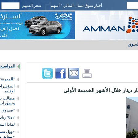
أخبار سوق عمان المالي / أسهم
سعر السهم
لسوق
المواضيع ا
"المعونة": تمكين 3 آلاف مس
المؤشرات 
الإقليم
مطالب بتط
وتطورات
"صندوق ال
%27 زيادة قيمة المدفوعات الرقمية
لماذا است
«وول ستر
«ستاندرد 