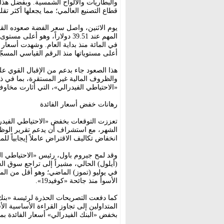
والبطاريات والألواح الشمسية. وبفضل هذ
قطاع التصنيع العالمي؛ مما يجعلها أكثر تقل
أعلى مستوياتها منذ الرقم القياسي المسج
هذا الصعود جاء بدعم من الإقبال القوي عل
والظروف المالية غير المستقرة، بما في ذ
«الاحتياطي الفيدرالي»، التي أثارت مخاوف
رهانات خفض أسعار الفائدة
تعززت التوقعات بخفض «الاحتياطي الفيدرا
الشهر، مع استشراف أن يدعم تقرير الوظائ
انخفاض تكاليف الاقتراض عاملاً إيجابياً للمعا
وقد لمح جيروم باول، رئيس «الاحتياطي ال
الأسوأ منذ جائحة «كوفيد19».
كما دفعت التصريحات الحذرة لرئيسة «بنك
المتداولين إلى تجاوز القراءة الأساسية ا
بخفض «البنك الفيدرالي» أسعار الفائدة بمقدار 25 نقطة أساس هذا