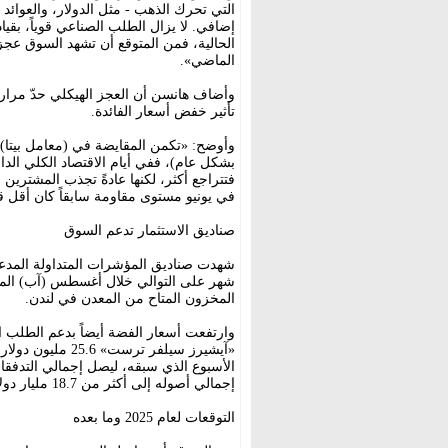
التي تحرك الذهب - مثل الدولار، والعوائد 
إضافي. لا يزال الطلب الصناعي قوياً، بقيا
الحالية، فمن المتوقع أن تشهد السوق عجزاً
الماضي».
وأضاف هانسن أن العجز الهيكلي حدّ مراراً
تأثير خفض أسعار الفائدة.
وأوضح: «تكمن المقايضة في (معامل بيتا
بشكل عام)، ففي أيام الاقتصاد الكلي الدا
فتتراجع أكثر، لكنها عادةً تجذب المشترين
في يونيو مستوى مقاومة سابقاً كان أقل قليلاً من 35 
صناديق الاستثمار تدعم السوق
شهدت صناديق المؤشرات المتداولة المدعوم
المخزون المتاح من المعدن في لندن.
وارتفعت أسعار الفضة أيضاً بدعم الطلب 
إجمالي أصوله إلى أكثر من 18.7 مليار دولار.
التوقعات لعام 2025 وما بعده