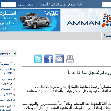
أخبار سوق عمان المالي / أسهم
سعر السهم
لسوق
المواضيع ا
"المعونة": تمكين 3 آلاف مس
المؤشرات 
 تُسجل منذ 14 عاماً
الإقليم
مطالب بتط
وتطورات
ارياً وقيمةً صناعيةً عاليةً؛ إذ يتأثر سعرها بالاتجاهات
"صندوق ال
 قطاعات رئيسية مثل الإلكترونيات والطاقة الشمسية وصناعة
%27 زيادة قيمة المدفوعات الرقمية
لماذا است
أداةً للتحوّط ضد التضخم وملاذاً آمناً للمستثمرين. واليوم، تمتد
«وول ستر
بائك، إضافةً إلى التطبيقات الصناعية المتقدمة، مثل الموصلات
«ستاندرد 