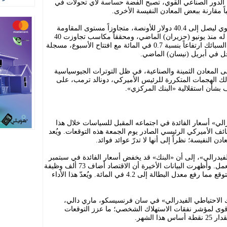
ا الدور الصناعي القوي، تصبح الفضة حساسة لأي تحولات في
باً مقارنة ببعض المعادن النفيسة الأخرى.
يوم الاثنين، واصل سعر الفضة صعوده القوي ليصل إلى 40.4 دولار للأونصة، متجاوزاً مستوى المقاومة
المهم عند 39.51 دولاراً، وهو أعلى مستوى له منذ يونيو (حزيران) الماضي، ومحققاً مكاسب تجاوزت 40
في المائة منذ بداية العام. وشهدت أسعار السبائك ارتفاعاً بنسبة 0.7 في المائة مع افتتاح الأسبوع، مسجلة
ّل في أبريل (نيسان) الماضي.
ى المعادن الثمينة والصناعية، في ظل التوترات الجيوسياسية
لك الهجمات المتكررة للرئيس الأميركي، دونالد ترمب، على
 بشأن استقلالية «البنك المركزي».
لي» أسعار الفائدة في اجتماعه المقبل للسياسات خلال هذا
ف الأميركي الرئيسي الصادر يوم الجمعة هذه التوقعات. ويُعد
دن النفيسة؛ نظراً إلى أنها لا تدرّ عوائد فوائد.
فيدرالي»، إلى أن «البنك» قد يخفض أسعار الفائدة في سبتمبر
(أيلول) الحالي، مشيراً إلى تراجع سوق العمل. وأظهرت البيانات الأخيرة أن الاقتصاد أضاف 73 ألف وظيفة
في يوليو (تموز) الماضي؛ وهو أقل من المتوقع مما رفع معدل البطالة إلى 4.2 في المائة. ويُعدّ هذا الأداء
 الاحتياطي الفيدرالي» في سان فرنسيسكو، ماري دالي،
لأقوى لمؤشر نفقات الاستهلاك الشخصي؛ ما عزز التوقعات
 الشهر.