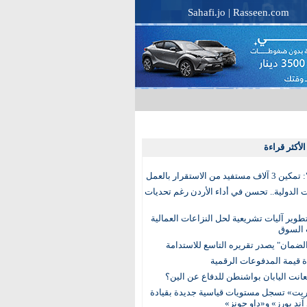
Sahafi.jo
|
Rasseen.com
لأكثر قراءة
تفيد من الاستقرار بالعمل
الدولية.. تحسن في أداء الأردن رغم تحديات
وير آليات تشريعية لحل النزاعات العمالية
 السوق
ضمان" يصدر تقريره التاسع للاستدامة
عانت اليابان بواشنطن للدفاع عن الين؟
يت» تسجل مستويات قياسية جديدة بقيادة
آند بورز» و«داو جونز»