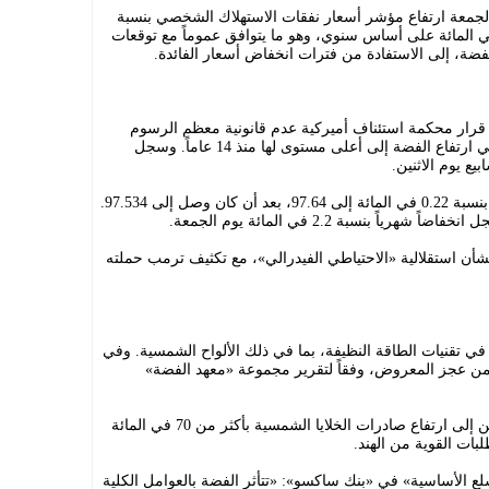
 الجمعة ارتفاع مؤشر أسعار نفقات الاستهلاك الشخصي بنسبة
في المائة على أساس شهري، و2.6 في المائة على أساس سنوي، وهو ما يتوافق عموماً مع توقعات
لفضة، إلى الاستفادة من فترات انخفاض أسعار الفائدة.
د قرار محكمة استئناف أميركية عدم قانونية معظم الرسوم
الجمركية التي فرضها ترمب؛ مما ساهم في ارتفاع الفضة إلى أعلى مستوى لها منذ 14 عاماً. وسجل
ومقابل سلة من العملات، انخفض الدولار بنسبة 0.22 في المائة إلى 97.64، بعد أن كان وصل إلى 97.534.
 بشأن استقلالية «الاحتياطي الفيدرالي»، مع تكثيف ترمب حملته
يما في تقنيات الطاقة النظيفة، بما في ذلك الألواح الشمسية. وفي
من عجز المعروض، وفقاً لتقرير مجموعة «معهد الفضة»
وقد أدى ازدهار الطاقة الشمسية في الصين إلى ارتفاع صادرات الخلايا الشمسية بأكثر من 70 في المائة
بات القوية من الهند.
ع الأساسية» في «بنك ساكسو»: «تتأثر الفضة بالعوامل الكلية