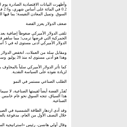
وأظهرت البيانات الاقتصادية الصادرة يوم
0.2 
السوق. وتميل المعادن النفيسة؛ بما فيها ا
ضعف الدولار يعزز الفضة
تلقى الدولار الأميركي ضغوطاً إضافية بع
الدولار الأميركي أدنى مستوى له في 5 أسابيع يوم الاثنين.
وهذا هو أدنى مستوى له منذ 28 يوليو. وسجل انخفاضاً شهرياً بنسبة 2.2 في المائة يوم الجمعة.
كما تأثر الدولار الأميركي سلباً بالمخاوف
لزيادة نفوذه على السياسة النقدية.
الطلب الصناعي مستمر في النمو
تُقدّر الفضة أيضاً لقيمتها الصناعية، لا س
هذا السياق، تتجه السوق نحو عام خامس 
الصناعية.
خلال النصف الأول من العام، مدفوعة بالطل
وقال أولي هانسن، رئيس «استراتيجية السل