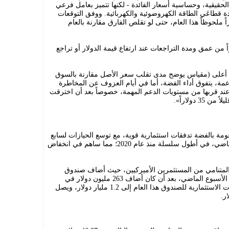
الحقيقية، وحساسية أسعار الفائدة - لكنها تتميز بعامل فرعي
دة قطاعَي الطاقة الكهروضوئية والكهربائية. ووفق التوقعات
 ملحوظاً هذا العام، حتى لو تقلص الفارق مقارنة بالعام
 من عمق ومدة التراجعات عند ارتفاع قيمة الدولار أو تراجع
) أعلى (مقياس يوضح مدى تقلب سعر الأصل مقارنة بالسوق
عمة، يتفوق أداء الفضة، أما في أيام العزوف عن المخاطرة
 عند قربها من مستويات الدعم المهمة، خصوصاً بعد أن اخترقت
دولاراً».
ة بالفضة تدفقات استثمارية قوية، مع توسع الحيازات لسابع
شهر على التوالي خلال أغسطس (آب) الماضي، في أطول سلسلة منذ عام 2020؛ مما ساهم في انخفاض
المتنامي من المستثمرين الأميركيين، حيث أضاف صندوق
«آيشيرز سيلفر ترست» 25.6 مليون دولار الأسبوع الماضي، بعد أن كان أضاف 263 مليون دولار في
الأسبوع الذي سبقه، ليصل إجمالي التدفقات الاستثمارية للصندوق هذا العام إلى 1.2 مليار دولار، ويصل