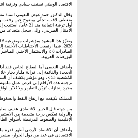
الاقتصاد الوطني تصنيف سيادي وترقية ائتم
وقال الدكتور حمد عوض النعيمي استاذ مشا
أول ترقية ائتمانية من
الامتثال الضريبي، وإلى سجل متصاعد من ال
البورصات العربية.
وأضاف النعيمي أما القطاع الخاص فقد أ
المُشطبة 53 ٪، وهو مؤشر يكشف أ
ترجمة هذه الأرقام إلى فرص عمل ملموس
مجرد إنجازات تُزيّن التقارير ولا تُغيّر الواقع
المملكة تكيفت مع ارتفاع النفط والضغوط ا
من جهته قال الخبير الاقتصادي عفيف سلي
الإقليمية والضغوط المرتبطة بأسواق الطاقة
وأضاف أن الاقتصاد الأردني أظهر قدرة مل
الاقتصادي في عدد من دول الجوار، مشيراً