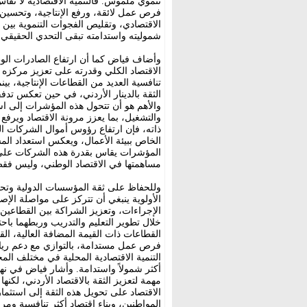
تنموي ملموس. فالتنمية الاقتصادية لا تُقا
فرص عمل لائقة، ورفع الإنتاجية، وتحسين
الاقتصادي، وتقليص الفجوات التنموية بين 
شموليته واستدامته تبقى التحدي الحقيقي خ
وأضاف فياض كما أن ارتفاع الصادرات الوط
الاقتصاد الكلي وقدرته على تعزيز مركزه 
تنافسية العديد من القطاعات الإنتاجية، بين
الثقة بالدينار الأردني، في حين تعكس تدف
والأهم هو أن تتحول هذه المؤشرات إلى اس
والتشغيل، بما يعزز مرونة الاقتصاد ويرفع
ذاته، فإن ارتفاع رؤوس أموال الشركات الج
الخاص ببيئة الأعمال، ويعكس استعداد المس
المؤشرات يقاس بقدرة هذه الشركات على ال
مساهمتها في الاقتصاد الوطني، وليس فقط
وللحفاظ على ثقة المؤسسات الدولية وتحوي
الأولوية ينبغي أن تتركز على مواصلة الإصل
الإجراءات، وتعزيز الشراكة بين القطاعين
خلال تطوير التعليم والتدريب وربطهما باح
القطاعات ذات القيمة المضافة العالية، الق
فرص عمل مستدامة، بالتوازي مع دعم رياد
التنمية الاقتصادية المحلية في مختلف ال
أكثر شمولاً واستدامة. وأشار فياض في نها
مهمة لتعزيز الثقة بالاقتصاد الأردني، لكن
الاقتصاد على تحويل هذه الثقة إلى استث
المواطنين، وبناء اقتصاد أكثر تنافسية وم