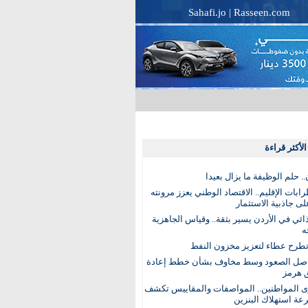
Sahafi.jo
|
Rasseen.com
لأكثر قراءة
. حلم الوظيفة ما يزال بعيدا
بات الإقليم.. الاقتصاد الوطني يعزز مرونته
ى جاذبية الاستثمار
ذائي في الأردن يسير بثقة.. وقياس الجاهزية
ه
تطرح عطاء لتعزيز مخزون النفط
اصل الصعود وسط مخاوف بشأن خطط إعادة
 هرمز
ى المواطنين.. المواصفات والمقاييس تكشف
عة استهلاك البنزين