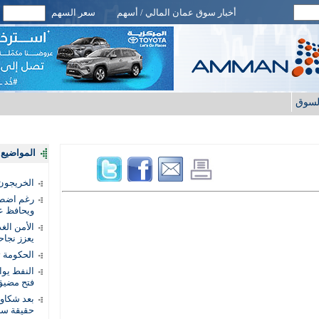
أخبار سوق عمان المالي / أسهم
سعر السهم
لسوق
المواضيع ا
الخريجون.
رغم اضطرا
ويحافظ عل
الأمن الغ
يعزز نجاح
الحكومة 
النفط يو
فتح مضيق
بعد شكاو
حقيقة سر