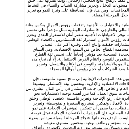
س فقط بارتفاع الناتج المحلي الإجمالي، وإنما بقدرتها على خلق
 مستويات الدخل، وتعزيز مشاركة الشباب والنساء في النشاط
المحافظات. ومن هنا، فإن المحافظة على وتيرة النمو مع تعزيز
لال المرحلة المقبلة.
نية والاحتياطيات الأجنبية وتدفقات رؤوس الأموال يعكس متانة
المالي والخارجي. فالصادرات الوطنية تمثل مؤشراً على تحسن
ما توفر الاحتياطيات الأجنبية عنصر أمان للاستقرار النقدي وتعزز
قات رؤوس الأموال استمرار ثقة المستثمرين بالاقتصاد الوطني.
تثمارات حقيقية وإنتاج أعلى وقدرة أكبر على التصدير
 مساهمة القطاع الخاص في التنمية الاقتصادية. وفي السياق
ديدة المسجلة يعد مؤشراً إيجابياً على تحسن ثقة القطاع
تثمرين للتوسع واغتنام الفرص الاستثمارية. إلا أن نجاح هذه
نمو والاستدامة، والتوسع في الإنتاج والتشغيل، وتعزيز
 بعدد الشركات أو حجم رؤوس أموالها المسجلة.
ل هذه المؤشرات الإيجابية إلى نتائج تنموية ملموسة، فإن
احات الاقتصادية والإدارية، وتحسين بيئة الاستثمار، وتبسيط
 العام والخاص، إلى جانب الاستثمار في رأس المال البشري من
تياجات سوق العمل. كما تبرز أهمية توجيه الاستثمارات نحو
ادرة على رفع الإنتاجية وتعزيز تنافسية الاقتصاد الوطني وخلق
ة الأعمال، وتمكين المشاريع الصغيرة والمتوسطة، وتعزيز
محافظات، بما يضمن أن تنعكس المؤشرات الإيجابية على نمو
ية المطاف، فإن المؤشرات الاقتصادية الإيجابية تمثل فرصة
ها ليست الهدف بحد ذاتها. فنجاح المرحلة المقبلة سيقاس بقدرة
مارات منتجة، ووظائف نوعية، وتحسين مستوى معيشة
رونة وشمولاً، بما ينسجم مع رؤية التحديث الاقتصادي وأهداف