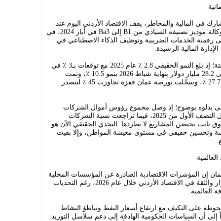
انية
رك في المالية والمخاطر، يقف الاقتصاد الأردني اليوم عند
منعطف لافت، تجلّى بوضوح حين رفعت وكالة موديز تصنيفه السيادي من B1 إلى Ba3 في أيار 2024، في
ذ 21 عاماً، استندت إلى رقمنة الخدمات الضريبية وتوظيف الذكاء الاصطناعي في
إدارة المالية الرشيدة.
وتعزّز هذا المشهد بمؤشرات موضوعية لافتة؛ إذ بلغ النمو الحقيقي 2.8 ٪ عام 2025 مع توقعات بـ3 ٪ في
2026، فيما ارتفعت الاحتياطيات الأجنبية إلى 28.2 مليار دولار بنهاية شباط 2026 بنمو 10.5 ٪، ونمت
الصادرات 8 ٪ والاستثمار الأجنبي المباشر 27.7 ٪، وسجّلت بورصة عمان قفزة تجاوزت 45 ٪ لتتصدر
دلى بدلوه بوضوح؛ إذ وصل مجموع رؤوس أموال الشركات
الجديدة والقائمة إلى قرابة مليار دينار خلال النصف الأول من 2025، فيما تراجعت نسبة الشركات
ن السوق باتت تحتضن المشاريع لا تطردها. التحدي الحقيقي الآن هو
ة وتحسين حقيقي في مستوى معيشة المواطن، وإلا بقيت
.
لعالمية
مان إن المؤشرات الاقتصادية الصادرة عن المؤسسات المحلية
والدولية تعكس درجة متقدمة من الاستقرار والثقة في الاقتصاد الأردني خلال عام 2026، رغم التحديات
 العالمية.
حوظة على التكيف مع ارتفاع أسعار النفط وتباطؤ النشاط
 إلى أن السياسات الحكومية الهادفة إلى دعم سلاسل التوريد