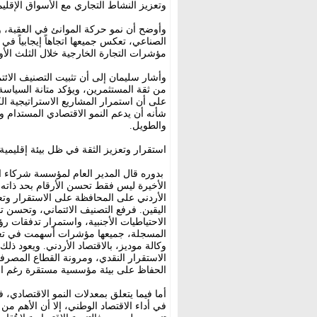
وتعزيز النشاط التجاري مع الأسواق الإقليم
وأوضح أن نمو حركة الموانئ في العقبة، و
الصناعي، تعكس جميعها اتجاهاً إيجابياً في
مؤشرات التجارة الخارجية خلال الثلث الأو
من ثقة المستثمرين، ويؤكد متانة السياسة ا
على أن استمرار المشاريع الاستراتيجية الك
شأنه أن يدعم النمو الاقتصادي المستدام و
والطويل.
استقرار وتعزيز الثقة في ظل بيئة إقليمية
بدوره قال المدير العام لمؤسسة شركاء ال
الأخيرة ليس فقط تحسن الأرقام بحد ذاته،
الأردني على المحافظة على الاستقرار وتعز
اليقين. فرفع التصنيف الائتماني، وتحسن تو
الاحتياطيات الأجنبية، واستمرار تدفقات 
المسجلة، جميعها مؤشرات أسهمت في تعزي
وكالة موديز، بالاقتصاد الأردني. ويعود ذل
الاستقرار النقدي، ومرونة القطاع المصرفي، 
الحفاظ على بيئة مؤسسية مستقرة رغم التح
أما فيما يتعلق بمعدلات النمو الاقتصادي، ف
في أداء الاقتصاد الوطني، إلا أن الأهم من