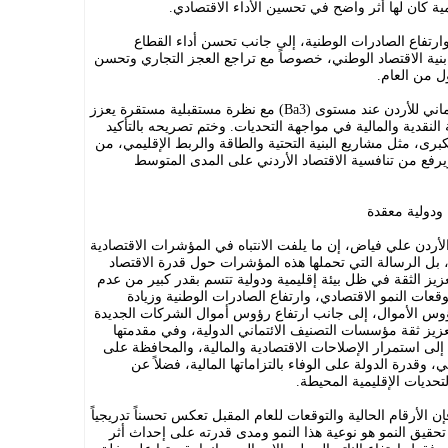
ية كان لها أثر واضح في تحسين الأداء الاقتصادي.
ارتفاع الصادرات الوطنية، إلى جانب تحسن أداء القطاع
 بنية الاقتصاد الوطني، خصوصاً مع تراجع العجز التجاري وتحسن
ل من العام.
وأشار سليمان إلى أن تثبيت التصنيف الائتماني للأردن عند مستوى (Ba3) مع نظرة مستقبلية مستقرة يعزز
لنقدية والمالية في مواجهة التحديات. وختم تصريحه بالتأكيد
برى، مثل مشاريع البنية التحتية والطاقة والربط الإقليمي، من
يرفع من تنافسية الاقتصاد الأردني على المدى المتوسط
 ودولية معقدة
أردن علي فياض، إن ما يلفت الانتباه في المؤشرات الاقتصادية
 بل الرسالة التي تحملها هذه المؤشرات حول قدرة الاقتصاد
يز الثقة في ظل بيئة إقليمية ودولية تتسم بقدر كبير من عدم
قعات النمو الاقتصادي، وارتفاع الصادرات الوطنية وزيادة
رؤوس الأموال، إلى جانب ارتفاع رؤوس أموال الشركات الجديدة
ز ثقة مؤسسات التصنيف الائتماني الدولية، وفي مقدمتها
ك إلى استمرار الإصلاحات الاقتصادية والمالية، والمحافظة على
وقدرة الدولة على الوفاء بالتزاماتها المالية، فضلاً عن
ديات الإقليمية المحيطة.
إن الأرقام الحالية والتوقعات للعام المقبل تعكس تحسناً تدريجياً
 تحقيق النمو هو نوعية هذا النمو ومدى قدرته على إحداث أثر