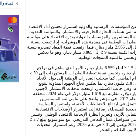
المياه وال
عن المؤسسات الرسمية والدولية استمرار تحسن أداء الاقتصاد
لتي شملت التجارة الخارجية، والاستثمار، والسياسة النقدية،
قة المستثمرين والمؤسسات الدولية بقدرة الاقتصاد على مواصلة
 الصادرات الوطنية في مقدمة هذه المؤشرات، إذ ارتفعت بنسبة
7.3 ٪ خلال الثلث الأول من عام 2026 لتصل إلى 2.956 مليار دينار، فيما ارتفعت قيمة المعاد تصديره بنسبة
15.1 ٪ إلى 909 ملايين دينار، لترتفع الصادرات الكلية بنسبة 9 ٪ إلى 3.865 مليار دينار، وهو ما يعكس
تحسن تنافسية المنتجات الوطنية.
وفي المقابل، انخفضت المستوردات بنسبة 1.5 ٪ لتبلغ 6.559 مليار دينار، الأمر الذي ساهم في تراجع
العجز التجاري بنسبة 13.4 ٪ إلى 2.694 مليار دينار، وتحسن نسبة تغطية الصادرات للمستوردات إلى 59 ٪
ها من العام الماضي. كما سجلت الصادرات الوطنية إلى دول الاتحاد
الأوروبي نمواً استثنائياً بلغ 49.3 ٪ لتصل إلى 218 مليون دينار، بما يعكس نجاح الجهود المبذولة لتنويع
ية. وفي جانب الاستثمار، ارتفعت تدفقات الاستثمار الأجنبي
المباشر خلال عام 2025 إلى نحو 2.025 مليار دولار، مقارنة مع 1.619 مليار دولار في عام 2024، محققة
نمواً بنسبة 25.1 ٪، وهو أعلى مستوى منذ عام 2017، في مؤشر واضح على تنامي ثقة المستثمرين
تتمثل في ارتفاع الاحتياطيات الأجنبية، واستقرار السياسة
جديدة المسجلة، إضافة إلى استمرار الإصلاحات الاقتصادية،
ماني للأردن وتعزيز النظرة الإيجابية للاقتصاد الوطني. وتشير
توقعات البنك الدولي إلى أن الاقتصاد الوطني سيواصل مسار التعافي التدريجي، مع نمو متوقع يبلغ 2.7 ٪
خلال عام 2026، يرتفع إلى 2.9 ٪ في عام 2027 ويصل إلى 3 ٪ في عام 2028، رغم استمرار التحديات
كاليف الطاقة والشحن.