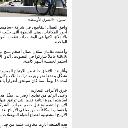
سيول: «الشرق الأوسط»
وافق العمال النقابيون في شركة «سامسونغ
أجور المكافآت، وهي الخطوة التي جنّبت عملا
بالاندلاع، لكنها في الوقت ذاته عمّقت الف
الواحدة.
62616 عاملاً شاركوا في التصويت، أيّد
استمر لخمسة أشهر كاملة.
وأثار هذا الاتفاق حالة من الارتياح الممز
لمدة 18 يوماً، مما كان سيلحق أضراراً بالغة بالاقتصاد الكوري ويهزّ إمدادات الرقائق عالمياً.
خرق الأعراف التجارية
وعلى الرغم من تفادي الإضراب، يمثّل هذا 
تُعدّ هذه المرة الثانية فقط التي توافق ف
الأرباح التشغيلية قبل خصم ضرائب الشرك
الأرباح التشغيلية لقطاع أشباه الموصلات
هذه الصيغة أثارت مخاوف علنية من قِبل 