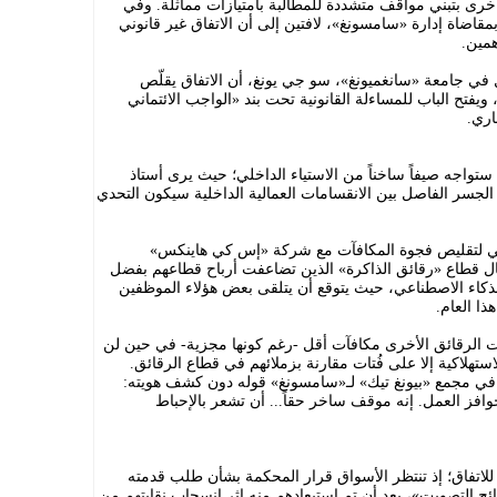
أخرى بتبني مواقف متشددة للمطالبة بامتيازات مماثلة. وفي
مقاضاة إدارة «سامسونغ»، لافتين إلى أن الاتفاق غير قانوني
همين.
ل في جامعة «سانغميونغ»، سو جي يونغ، أن الاتفاق يقلّص
ويفتح الباب للمساءلة القانونية تحت بند «الواجب الائتماني
اري.
تواجه صيفاً ساخناً من الاستياء الداخلي؛ حيث يرى أستاذ
الجسر الفاصل بين الانقسامات العمالية الداخلية سيكون التحدي
ي لتقليص فجوة المكافآت مع شركة «إس كي هاينكس»
ل قطاع «رقائق الذاكرة» الذين تضاعفت أرباح قطاعهم بفضل
الذكاء الاصطناعي، حيث يتوقع أن يتلقى بعض هؤلاء الموظفين
 الرقائق الأخرى مكافآت أقل -رغم كونها مجزية- في حين لن
تهلاكية إلا على فُتات مقارنة بزملائهم في قطاع الرقائق.
في مجمع «بيونغ تيك» لـ«سامسونغ» قوله دون كشف هويته:
ا حوافز العمل. إنه موقف ساخر حقاً... أن تشعر بالإحباط
للاتفاق؛ إذ تنتظر الأسواق قرار المحكمة بشأن طلب قدمته
نتائج التصويت»، بعد أن تم استبعادهم منه إثر انسحاب نقابتهم من