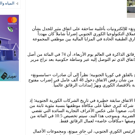
المياه وال
» للإلكترونيات بأغلبية ساحقة على اتفاق مثير للجدل بشأن
ق التكنولوجيا الكوري الجنوبي إضراباً شاملاً كان مهدداً
وارق الطبقية الحادة في المزايا المالية بين موظفي المجموعة
وأعلنت نقابتان تمثلان عمال أضخم منتج لرقائق الذاكرة في العالم يوم الأربعاء، أن 74 في المائة من أصل
وا الاتفاق الذي تم التوصل إليه عبر وساطة حكومية بعد نزاع مرير
وج بالقلق في كوريا الجنوبية؛ نظراً إلى أن صادرات «سامسونغ»
تشكّل وحدها نحو ربع صادرات البلاد، وكان من شأن رفض الاتفاق دخول 48 ألف عامل في إضراب مفتوح
الاتفاق سابقة خطيرة في تاريخ الشركات الكورية الجنوبية؛ إذ
يها شركة كبرى خطياً على مكافأة موظفيها بنسبة مئوية ثابتة من
ات، صعوداً على عكس الأعراف التجارية السائدة التي تقضي
باحتساب المكافآت من صافي الأرباح بعد الضريبة. وبموجب هذا البند، سيتم تخصيص 10.5 في المائة من
 بوصفها «مكافآت خاصة» لعمال الرقائق فقط.
الرئيس الكوري الجنوبي، لي جاي ميونغ، ومجموعات الأعمال