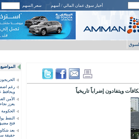
أخبار سوق عمان المالي / أسهم
سعر السهم
لسوق
المواضيع ا
الخريجون.
رغم اضطرا
آت ويتفادون إضراباً تاريخياً
ويحافظ عل
الأمن الغ
يعزز نجاح
الحكومة 
النفط يو
فتح مضيق
بعد شكاو
حقيقة سر