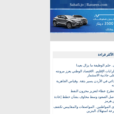
Sahafi.jo
|
Rasseen.com
لأكثر قراءة
. حلم الوظيفة ما يزال بعيدا
بات الإقليم.. الاقتصاد الوطني يعزز مرونته
ى جاذبية الاستثمار
ذائي في الأردن يسير بثقة.. وقياس الجاهزية
ه
تطرح عطاء لتعزيز مخزون النفط
اصل الصعود وسط مخاوف بشأن خطط إعادة
 هرمز
ى المواطنين.. المواصفات والمقاييس تكشف
عة استهلاك البنزين