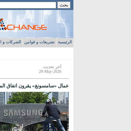
الرئيسية
تشريعات و قوانين
الشركات و ا
آخر تحديث
28-May-2026
عمال «سامسونغ» يقرون اتفاق المكاف