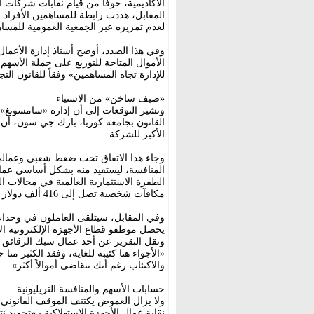
الأكاديمية، خوفاً من قيام نقابات شركات 
المقابل، هددت رابطة للمساهمين الأفراد ب
لعدم تمريره عبر الجمعية العمومية للمسا
وفي هذا الصدد، أوضح أستاذ إدارة الأعما
الأموال المتاحة للتوزيع على حملة الأسهم، 
للإدارة تجاه المساهمين» وفقاً للقانون التج
«صيف ساخن» من الاستياء
وتشير التوقعات إلى أن إدارة «سامسونغ» س
القانون بجامعة كوريا، بارك جي سون، أن 
الأكبر للشركة.
وجاء هذا الاتفاق تحت ضغط شعبي وعمال
المنافسة، ليستفيد منه بشكل أساسي عما
الطفرة الاستثمارية العالمية في مجالات 
مكافآت شخصية تصل إلى 416 ألف دولار هذا العام.
وفي المقابل، سيتلقى العاملون في وحدات
يحصل موظفو قطاع الأجهزة الإلكترونية الاس
ونقل التقرير عن أحد عمال سبك الرقائق 
«الأجواء هنا كئيبة للغاية، وفقد الكثير من
والاكتئاب رغم أنك تتقاضى أموالاً أكثر».
حسابات الأسهم والمنافسة التريليونية
ولا يزال الغموض يكتنف الموقف القانوني 
نقابة عمال الأجهزة الاستهلاكية بـ«تجميد 