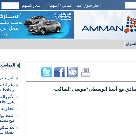
أخبار سوق عمان المالي / أسهم
سعر السهم
لسوق
المواضيع ا
الخريجون.
رغم اضطرا
لاقتصادي مع آسيا الوسطى*موسى الساكت
ويحافظ عل
الأمن الغ
يعزز نجاح
الحكومة 
النفط يو
فتح مضيق
بعد شكاو
حقيقة سر