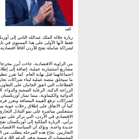
الغد
زيارة جلالة الملك عبدالله الثاني إلى أو
فقط لأنها الأولى على هذا المستوى في تار
لشراكة شاملة تفتح للأردن آفاقاً اقتصاد
من الزاوية الاقتصادية، جاءت أبرز مخرجات 
مشاريع استثمارية عملية، إضافة إلى إط
اجتماعاتهما قبل نهاية العام. كما تقرر ت
ما سيخلق منصة عملية لبناء شراكات تجاري
القطاعات التي اتفق الجانبان على التعاون ف
الزراعة الذكية، الرعاية الصحية والدواء، 
الدوائية والكيماوية، بينما تمتاز أوزبكستان
لشراكات ترفع القيمة المضافة وتعزز فرص
كما أن الاتفاق على إطلاق رحلات جوية م
ستنعكس مباشرة على نمو التبادل التجاري و
الاقتصادي في الأردن، التي تركز على تنويع
برأيي، الزيارة الملكية إلى أوزبكستان تفتح
جديدة واعدة، وتؤكد أن السياسة الاقتصادية
التجاريين. نجاح هذه المرحلة يتطلب من ا
المؤسسات الرسمية توفير الدعم اللازم ل