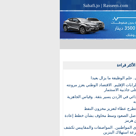
Sahafi.jo
|
Rasseen.com
لأكثر قراءة
. حلم الوظيفة ما يزال بعيدا
بات الإقليم.. الاقتصاد الوطني يعزز مرونته
ى جاذبية الاستثمار
ذائي في الأردن يسير بثقة.. وقياس الجاهزية
ه
تطرح عطاء لتعزيز مخزون النفط
اصل الصعود وسط مخاوف بشأن خطط إعادة
 هرمز
ى المواطنين.. المواصفات والمقاييس تكشف
عة استهلاك البنزين