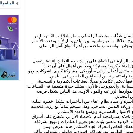
المياه وال
زبكستان شكّلت محطة فارقة في مسار العلاقات الثنائية، ليس
يخ العلاقات الدبلوماسية بين البلدين، بل لأنها وضعت الأسس
ية وتجارية واسعة مع واحدة من أهم أسواق آسيا الوسطى.
الزيارة في الاتفاق على زيادة حجم التجارة الثنائية وتفعيل
لاق لجنة حكومية مشتركة ومجلس أعمال على أن تعقد
نظيم منتدى أعمال أردني – أوزبكي بمشاركة كبرى الشركات، وهو
ة واستثمارية بين القطاعين الخاصين في البلدين.
يها تعكس تكاملاً واضحاً: الصناعات الكيماوية والنسيجية،
السياحة، والجيولوجيا. فالأردن يمتلك خبرة متقدمة في الصناعات
 بمواردها الزراعية والمواد الأولية. هذا التباين يشكل فرصة
 التصدير.
باشرة واعتماد نظام إعفاء من التأشيرات يشكل خطوة عملية
زيادة التدفق السياحي. وهذا ينسجم تماماً مع رؤية التحديث
 الأسواق التصديرية وتوسيع قاعدة الاستثمار.
 نافذة إستراتيجية أمام الاقتصاد الأردني للانفتاح على أسواق
 الأردنية تمضي بثبات نحو تعزيز الصادرات وتنويع الشركاء
لقطاع الخاص التحرك الجاد لاستثمار هذه الفرص، ومن
تسهيل الطريق نحو شراكة اقتصادية شاملة ومستدامة وأكبر