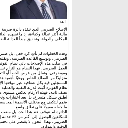
الغد
الإصلاح الضريبي الذي تنفذه دائرة ضريبة
مالية أكثر عدالة وكفاءة، إذ ما تشهده الدا
المكلف والدولة، وتحقيق مبدأ العدالة الض
وهذه الخطوات لم تأتِ كرد فعل، بل ضمن
الضريبي، وتوسيع القاعدة الضريبية، وتقليص
في صلب هذه الإصلاحات يأتي نظام الفوترة 
العمل الضريبي، فهذا النظام هو التزام تش
متزايدًا من القطاع الخاص ووعيًا بأهمية ه
المسجلين فيه بكل شفافية عبر موقعها الإ
نصف ثانية، فهذه الأرقام تعكس مستوى متقدم
يُطلق بشكل متسرع، بل بعد اختبارات و
صُمم ليتكيف مع مختلف الأنظمة المحاسب
ما جعله مقبولًا على نطاق واسع.
الدائرة لم تتوقف عند هذا الحد، بل مضت 
للمكلفين ال
الضريبي، وهذا التحول لا يقتصر على تحسين
الوقت والموارد.