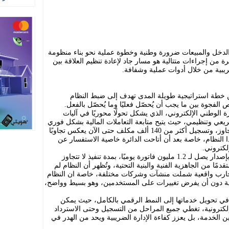
 الدخل والمبيعات ضرورة وطنية وخطوة عملية نحو بناء منظومة
ئرة من إجراءات متتالية هو مسار جاد لإعادة تنظيم العلاقة بين
ريبية من خلال أدوات عملية وشفافة.
 خطة استراتيجية طويلة المدى تهدف إلى ضبط النظام
 الفجوة بين ما يجب أن يُحصّل فعليًا وما يُحصّل بالفعل.
الوطني الإلكتروني، الذي يشكل تحولًا محوريًا في آليات
ريعي وتنظيمي، حيث يتيح متابعة التعاملات المالية بشكل فوري
وموضوعي، وتقلل من فرص الخطأ أو التجاوز، وتسجيل أكثر من 140 ألف مكلف حتى الآن يعكس تجاوبًا
ذا النظام، خاصة بعد أن أتاحت الدائرة خاصية الاستفسار عن
لكتروني.
نظام الفوترة أثبت قدرته التقنية والعملية بإصدار يصل لـ 1.2 مليون فاتورة يوميًا، بمدة تنفيذ لا تتجاوز
ًا من الجاهزية الفنية والبنية التحتية، وتُظهر أن النظام لم
تجارب واقعية شملت منشآت وشركات مختلفة، خاصة ان النظام
ية دون أن يفرض تغييرات على المستخدمين، وهو بسيط وواضح،
في تحويل خدماتها إلى النمط الرقمي بالكامل، حيث يمكن
وصول إلى أكثر من 65 خدمة إلكترونية، تغطي جميع المراحل من التسجيل وحتى الاسترداد
 الخدمة، بل يعزز كفاءة الإدارة الضريبية ويحد من الهدر في