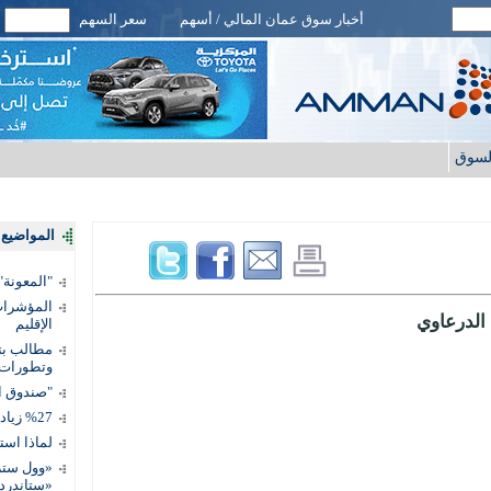
أخبار سوق عمان المالي / أسهم
سعر السهم
لسوق
المواضيع ا
"المعونة": تمكين 3 آلاف مس
المؤشرات 
الدرعاوي
الإقليم
مطالب بتط
وتطورات
"صندوق ال
%27 زيادة قيمة المدفوعات الرقمية
لماذا است
«وول ستر
«ستاندرد 