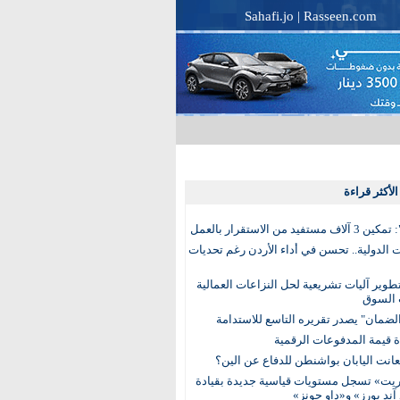
Sahafi.jo
|
Rasseen.com
لأكثر قراءة
تفيد من الاستقرار بالعمل
الدولية.. تحسن في أداء الأردن رغم تحديات
وير آليات تشريعية لحل النزاعات العمالية
 السوق
ضمان" يصدر تقريره التاسع للاستدامة
عانت اليابان بواشنطن للدفاع عن الين؟
يت» تسجل مستويات قياسية جديدة بقيادة
آند بورز» و«داو جونز»