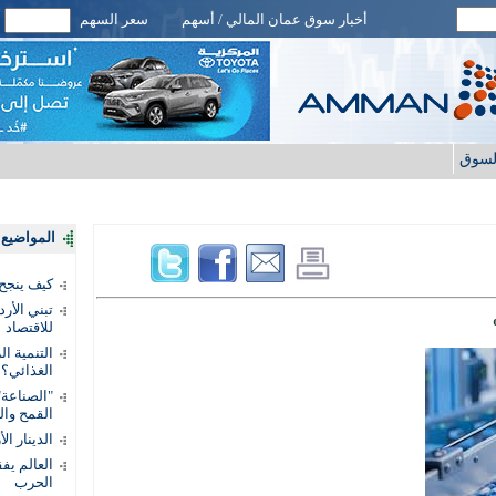
أخبار سوق عمان المالي / أسهم
سعر السهم
لسوق
المواضيع ا
كيف ينجح
تبني الأر
للاقتصاد
التنمية ا
الغذائي؟
"الصناعة"
القمح وال
الدينار ا
الحرب