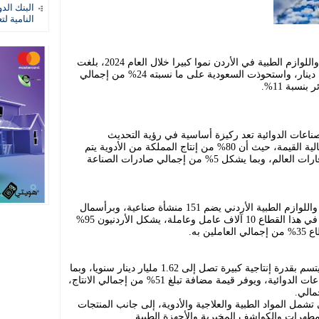
البنك الد
النامية لت
شهدت صادرات قطاع الصناعات العلاجية واللوازم الطبية في الأردن نموا كبيرا خلال العام 2024، بلغت
نسبته 15%، وبقيمة تجاوزت الـ 612 مليون دينار، واستحوذت السعودية على ما نسبته 24% من إجمالي
صناعات الدوائية تعد ركيزة أساسية في رؤية التحديث
الاقتصادي، لدعم نمو صادرات الصناعات عالية القيمة، حيث أن 80% من إنتاج المملكة من الأدوية يتم
تصديره الى حوالي 85 سوقا في مختلف قارات العالم، وبما يشكل 5% من إجمالي صادرات الصناعة
واضاف البيان أن قطاع الصناعات العلاجية واللوازم الطبية الأردني يضم 151 منشأة صناعية، وبرأسمال
مسجل يتجاوز الـ 385 مليون دينار، ويعمل في هذا القطاع 10 آلاف عامل وعاملة، يشكل الأردنيون 95%
 به.
وبيّن أن قطاع الصناعات الدوائية البشرية يتسم بقدرة إنتاجية كبيرة تصل إلى 1.62 مليار دينار سنويا، وبما
نسبته 11% من إجمالي الإنتاج القائم للصناعات الدوائية، ويوفر قيمة مضافة تبلغ 51% من إجمالي الانتاج،
تشمل المواد الطبية والعلاجية والأدوية، إلى جانب المنتجات
لمطهرات والكواشف المخبرية والأجهزة الطبية.