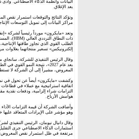
بعد الإغلاق.
وتؤكد النتائج والتوقعات استمرار نقص الم
مراكز البيانات إلى تمويل التوسعات الإنت
وتعد «مايكرون» مورداً رئيسياً لشركة «إنف
ذات النطاق 
الطلب القوي الذي تجاوز طاقتها الإنتاجي
إلكترونيكس» تسعير منتجاتهما بعلاوات مر
وقال الرئيس التنفيذي للشركة، سانجاي م
بعد عام 2027»، نتيجة النمو القو
المعروض، مشيراً إلى أن الشركة لا تستط
اتفاقية استراتيجية مع عملاء في قطاعات مر
التزامات شراء إلزامية، ودفعات نقدية مقدم
هوامش الأرباح.
وهو مؤشر على الإيرادات المتعاقد عليها خل
وقال دانيال نيومان، الرئيس التنفيذي لشر
استثمارات الذكاء الاصطناعي جرى التقلي
مرتفعة في ظل استمرار نقص المعروض»