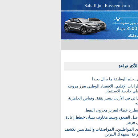
Sahafi.jo
|
Rasseen.com
لأكثر قراءة
. حلم الوظيفة ما يزال بعيدا
بات الإقليم.. الاقتصاد الوطني يعزز مرونته
ى جاذبية الاستثمار
ذائي في الأردن يسير بثقة.. وقياس الجاهزية
ه
تطرح عطاء لتعزيز مخزون النفط
اصل الصعود وسط مخاوف بشأن خطط إعادة
 هرمز
ى المواطنين.. المواصفات والمقاييس تكشف
عة استهلاك البنزين