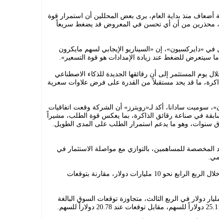
ة أضعاف منذ بداية العام، يرى بعض المحللين أن استمرار قوة
ت، محذرين من أن أي تحسن في المعروض قد يضغط سريعاً
في «دايركسيون»، إن «السيناريو الإيجابي لسهم مايكرون
 سيتعرض للضغط عند زيادة الإمدادات هو قوة التسعير».
 يوم المستثمر إلى أن رقائقها الجديدة للذكاء الاصطناعي
اكرة، ما قد يحد مستقبلاً من القدرة على فرض علاوات سعرية
»، سوميت سادانا، أكد لـ«رويترز» أن الشركة وقعت اتفاقيات
قة في صناعة رقائق الذاكرة، بما يعكس قوة الطلب، مشيراً
رق سنوات، وهو ما يدعم استمرار الطلب على المدى الطويل.
ئد المخصصة للمساهمين، بالتوازي مع مواصلة الاستثمار في
مي.
وتتوقع الشركة أن يبلغ إنفاقها الرأسمالي خلال الربع الرابع نحو 10 مليارات دولار، مقارنة بتوقعات
 سجلت الشركة إيرادات بلغت 41.46 مليار دولار في الربع الثالث، متجاوزة توقعات السوق البالغة