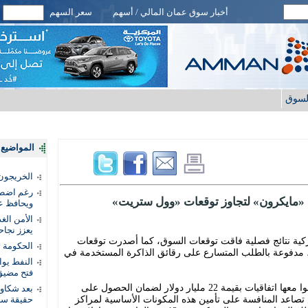
أخبار سوق عمان المالي / أسهم
سعر السهم
لسوق
المواضيع ا
الخريجون.
رغم اضطرا
ج «مايكرون» لتجاوز توقعات «وول ستريت»
ويحافظ عل
الأمن الغ
يعزز نجاح
ية نتائج فصلية فاقت توقعات السوق، كما أصدرت توقعات
الحكومة 
بل، مدفوعة بالطلب المتسارع على رقائق الذاكرة المستخدمة في
النفط يو
فتح مضيق
وأعلنت الشركة، الأربعاء، أن عملاءها أبرموا معها اتفاقيات بقيمة 22 مليار دولار لضمان الحصول على
بعد شكاو
صاعد المنافسة على تأمين هذه المكونات الأساسية لمراكز
حقيقة سر