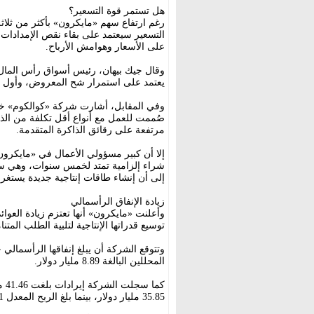
هل تستمر قوة التسعير؟
رغم ارتفاع سهم «مايكرون» بأكثر من ثلاث
التسعير سيعتمد على بقاء نقص الإمدادا
على الأسعار وهوامش الأرباح.
وقال جيك بيهان، رئيس أسواق رأس المال 
يعتمد على استمرار شح المعروض، وأول ما
وفي المقابل، أشارت شركة «كوالكوم» خلال
صُممت للعمل مع أنواع أقل تكلفة من الذ
مرتفعة على رقائق الذاكرة المتقدمة.
إلا أن كبير مسؤولي الأعمال في «مايكرون
شراء إلزامية تمتد لخمس سنوات، وهي ساب
إلى أن إنشاء طاقات إنتاجية جديدة يستغ
زيادة الإنفاق الرأسمالي
وأعلنت «مايكرون» أنها تعتزم زيادة العوا
توسيع قدراتها الإنتاجية لتلبية الطلب المتنا
المحللين البالغة 8.89 مليار دولار.
كما
35.85 مليار دولار، بينما بلغ الربح المعدل 25.11 دولاراً للسهم، مقابل توقعات عند 20.78 دولاراً للسهم.