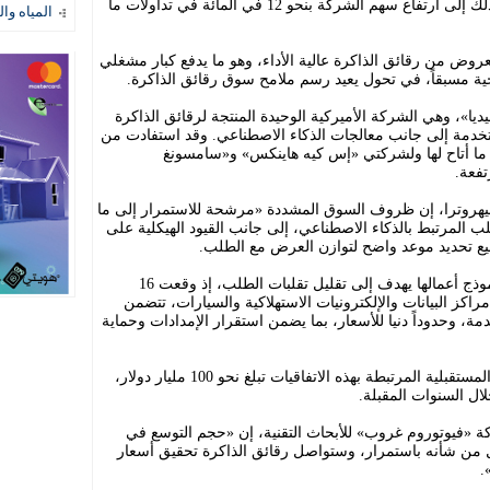
البيانات وأنظمة الذكاء الاصطناعي. وأدى ذلك إلى ارتفاع سهم الشركة بنحو 12 في المائة في تداولات ما
المياه وال
عروض من رقائق الذاكرة عالية الأداء، وهو ما يدفع كبار مشغلي
اجية مسبقاً، في تحول يعيد رسم ملامح سوق رقائق الذاكرة.
يديا»، وهي الشركة الأميركية الوحيدة المنتجة لرقائق الذاكرة
الترددي العالي (HBM)، المستخدمة إلى جانب معالجات الذكاء الاصطناعي. وقد استفادت من
ة، ما أتاح لها ولشركتي «إس كيه هاينكس» و«سامسونغ
تفعة.
يهروترا، إن ظروف السوق المشددة «مرشحة للاستمرار إلى ما
ي في الطلب المرتبط بالذكاء الاصطناعي، إلى جانب القيود الهيكلية على
يع تحديد موعد واضح لتوازن العرض مع الطلب.
وكشفت «مايكرون» أيضاً عن تحول في نموذج أعمالها يهدف إلى تقليل تقلبات الطلب، إذ وقعت 16
اكز البيانات والإلكترونيات الاستهلاكية والسيارات، تتضمن
ة، وحدوداً دنيا للأسعار، بما يضمن استقرار الإمدادات وحماية
وأضافت الشركة أن قيمة التزامات الأداء المستقبلية المرتبطة بهذه الاتفاقيات تبلغ نحو 100 مليار دولار،
ال السنوات المقبلة.
كة «فيوتوروم غروب» للأبحاث التقنية، إن «حجم التوسع في
ل من شأنه باستمرار، وستواصل رقائق الذاكرة تحقيق أسعار
.