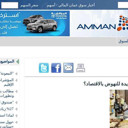
أخبار سوق عمان المالي / أسهم
سعر السهم
لسوق
المواضيع ا
"المعونة": تمكين 3 آلاف مس
المؤشرات 
ة للنهوض بالاقتصاد؟
الإقليم
مطالب بتط
وتطورات
"صندوق ال
%27 زيادة قيمة المدفوعات الرقمية
لماذا است
«وول ستر
«ستاندرد 