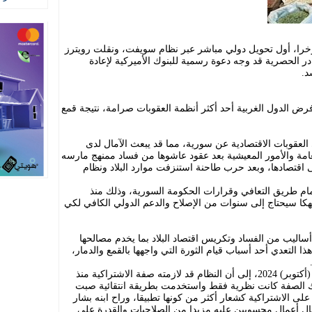
ا، أول تحويل دولي مباشر عبر نظام سويفت، ونقلت رويترز
 الحصرية قد وجه دعوة رسمية للبنوك الأميركية لإعادة
د.
رض الدول الغربية أحد أكثر أنظمة العقوبات صرامة، نتيجة قمع
 العقوبات الاقتصادية عن سورية، مما قد يبعث الآمال لدى
عامة والأمور المعيشية بعد عقود عاشوها من فساد ممنهج مارسه
اقتصادها، وبعد حرب طاحنة استنزفت موارد البلاد ونظام
أمام طريق التعافي وقرارات الحكومة السورية، وذلك منذ
نهكا سيحتاج إلى سنوات من الإصلاح والدعم الدولي الكافي لكي
أساليب من الفساد وتكريس اقتصاد البلاد بما يخدم مصالحها
ا التعدي أحد أسباب قيام الثورة التي واجهها بالقمع والدمار،
وأشارت دراسة، نشرت في تشرين الأول (أكتوبر) 2024، إلى أن النظام قد لازمته صفة الاشتراكية منذ
 الصفة كانت نظرية فقط واستخدمت بطريقة انتقائية صبت
ى الاشتراكية كشعار أكثر من كونها تطبيقا، وراح ابنه بشار
ال أعمال محسوبين عليه مزيدا من الصلاحيات والقدرة على