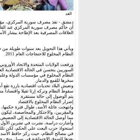
الغد
دمشق - نفذ مصرف سورية المركزي، مؤخر
أن حاكم مصرف سورية المركزي عبد القادر
العلاقات المصرفية بعد الإطاحة ببشار الأس
ويأتي هذا التحويل بعد سنوات طويلة من ف
النظام المخلوع للاحتجاجات العام 2011.
ورفعت الولايات المتحدة والاتحاد الأوروبي
السوريين بتحسن في الحالة الاقتصادية ال
النظام المخلوع في مؤسسات الدولة وعلى 
سخرها للقمع والدمار.
وتعيش البلاد تحديات اقتصادية بارزة تقع 
سقوط النظام وتركه إرثا ثقيلا واقتصادا م
يتم الوصول إلى حالة مستقرة.
إضرار النظام المخلوع بالاقتصاد
وانتهجت عائلة الأسد، طوال فترة حكمها، 
والمقربين، والاحتكار والمحاصصة، ليكون هذ
مما أوصل الحالة الاقتصادية إلى الحضيض.
استحواذ حزب البعث على الحكم، لكن تلك
في مصالح النظام، حيث ركز حافظ الأسد عل
بعدها للسوق الاجتماعية في سبيل منح رج