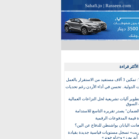
Sahafi.jo
|
Rasseen.com
لأكثر قراءة
تفيد من الاستقرار بالعمل
الدولية.. تحسن في أداء الأردن رغم تحديات
وير آليات تشريعية لحل النزاعات العمالية
 السوق
ضمان" يصدر تقريره التاسع للاستدامة
عانت اليابان بواشنطن للدفاع عن الين؟
يت» تسجل مستويات قياسية جديدة بقيادة
آند بورز» و«داو جونز»