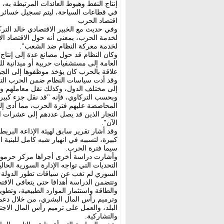
إنتاج النفط وهبوط العائدات المرتبطة به،
في قطاعات السياحة، ليتم تسجيل خسائر م
اقتصاد الحرب
وفي حديث مع الخبير الاقتصادي خالد الترك
لخدمة الحرب، بمعنى أنه حول الاقتصاد ال
لخدمة معركة النظام ضد الشعب".
وكان النظام قد حول مصانع عدة إلى إنتاج
العامة إلى مستشفيات حربية أو ميدانية لل
علاقة بالحرب كان يؤخذ موظفوها إلى الجبه
وقد أدت سياسات النظام ضمن الحرب التي 
إلى مختلف الدول، وكذلك نقل معاملهم وا
وبحسب التركاوي، فإنه "قد نقل جزء كبير
المحاصصة عليهم فترة الحرب، مما أدى إل
التجار الذين قد يصل عددهم إلى عشرات ا
الآن".
وقد أشار تقرير سابق لهيئة الإذاعة البريط
كبيرة، لتسببه في انهيار شبه كامل للبنية 
سيما فترة الحرب.
وأشارت دراسة أخرى أجراها مركز حرمون 
التحديات التي تواجه الإدارة السورية الحالي
السوري لم تغب عن سياقات تطور الدولة ال
وتتضمن الدراسة أهدافا حتى يتعافى الاق
والطاقة واستثمار الموارد الطبيعية، وتطوي
وترميم رأس المال البشري، من خلال دعم 
البلد، والعمل على ترميم رأس المال الاج
والتشاركية.