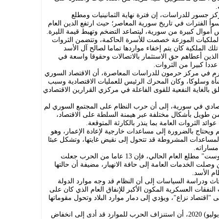
.
ز جسور للدراسات، إن فترة نهاية الثمانينيات ومطلع
أ الفترات في تاريخ سورية المعاصر؛ حيث ارتفع الدين العام
أموال كبيرة من سورية، ليتصاعد التضخم وتهبط قيمة الليرة.
ملكيات الموزعة خصصت للأسرة الحاكمة، وتتضمن الثروات
ك الملكية كان يتم إخفاء مواردها تماما لصالح آل الأسد
ذين أعطاهم حق الاستثمار بالاتصالات وحقوقا واسعة في
عددا كبيرا من الثروات.
م في مركز حرمون للدراسات المعاصرة، أن الاقتصاد السوري
شأة وسلوكا، وكان المحرك الرئيس للعمليات الاقتصادية وسبب
علق بالغاية النفعية للقوى الفاعلة في مركزي القرارين الاقتصادي
قتصادي في سورية، إلى أن حرب النظام على المجتمع السوري لم
أعلنها منذ زمن طويل بأشكال مختلفة عبر هيمنة السلطة على الاقتصاد،
ائد الثروات العامة بما ينذر بالكارثة المتوقعة.
ويحتاج بالضرورة إلى مساعدات خارجية لإعادة الإعمار، وهو
المساعدات المشروطة قد تتحول إلى نقيض غايتها، وتشكل عبئا
مساراته.
وبحسب تقرير نشرته صحيفة "واشنطن بوست" مطلع العام الحالي، فإن 13 عاما من الحرب جعلت
صلت الخدمات العامة إلى حافة الانهيار، مضيفة أن حالتها
م الأسد.
اث ودراسة السياسات إلى أن النظام قد وجه موارد الدولة
لنفقات العسكرية المكون الأكبر للإنفاق العام الذي كان على
 "اقتصاد نزاع"، ويؤدي إلى دمار موارد البلاد وتحول مقوماتها
وأظهرت الدراسة، التي نشرت في تموز (يوليو) 2020، أن استنزاف الحرب للموارد قد أدى إلى انخفاض