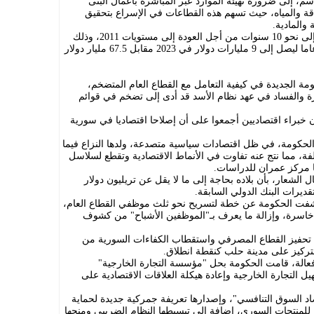
سم، إلى ضرورة تهيئة الموارد عبر المباشرة بأعمال البنى
طاقة والمياه، حيث تسهم هذه القطاعات في الإسراع بتحقيق
 والمادية.
وتشير تقارير إلى حاجة الاقتصاد السوري إلى نحو 10 سنوات من أجل العودة إلى مستويات 2011، وذلك
بعد أن فقد نحو 85 % من قيمته خلال 12 عاما ليصل إلى 9 مليارات دولار في 2023 مقابل 67.5 مليار دولار
ومة الجديدة في كيفية التعامل مع القطاع العام المتضخم،
والفساد في عهد نظام الأسد قد أدى إلى تضخم في قوائم
 أن خبراء اقتصاديين أجمعوا على أن إصلاحا اقتصاديا في سورية
الحكومة، في ظل اقتصادات سياسية متصدعة، ولدها النزاع فيما
مما نتج عنه تفاوت في الأنماط الاقتصادية وتقطع لسلاسل
ا مركز عمران للدراسات.
لشعار، بأن بلاده بحاجة إلى ما لا يقل عن تريليون دولار
تقديرات البنك الدولي السابقة.
فترة مبكرة من توليها إدارة البلاد، ‎كشفت الحكومة عن خطة لتسريح نحو ثلث موظفي القطاع العام،
10 شركة حكومية خاسرة، وإزالة ما يعرف بـ"الموظفين الأشباح" من كشوف
تحفيز القطاع المصرفي واستقطاب الكفاءات السورية من
التركيز على مدينة حلب كنقطة انطلاق.
عالة، قامت الحكومة بحل "مؤسسة التجارة الخارجية"
ل التجارة الخارجية وإعادة هيكلة العلاقات الاقتصادية على
وسبق أن أعلنت الحكومة ‎تبنيها لنهج "اقتصاد السوق التنافسي"، وإصدارها تعريفة جمركية جديدة ‎لحماية
الصناعات الوطنية وتعزيز القدرة التنافسية للمنتجات السوري، إضافة إلى تبسيطها ‎النظام الضريبي ومنحها