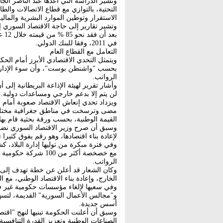
وتشير الدراسة التي أعدها عبد الناصر الجا
التحتية، بالتوازي مع قطاع الاتصالات وال
الاستقرار وتوطين الموارد البشرية والمالية
في 2011، وفقا للبنك الدولي.
التعامل مع القطاع العام
ويتمثل التحدي الاقتصادي الأبرز أمام الحك
بحسب "واشنطن بوست"، وأن سوء الإدارة 
الرواتب.
وأشار تقرير لهيئة الإذاعة البريطانية إلى
لن يتم إلا بدعم خارجي ومساعدات دولية.
ويزداد تحدي إنعاش الاقتصاد صعوبة أمام 
مضى وترسخت في مناطق جغرافية مختلفة، 
القيمة الوطنية، بحسب ورقة بحثية قام به
وسبق أن صرح وزير الاقتصاد السوري نضال ا
لإعادة بناء اقتصادها، وهو رقم يفوق كثيرا 
وفي 
مع خصخصة أكثر من 0
الرواتب.
وكان الشعار قد أعلن عن خطة تهدف إلى 
الخارج، وإعادة بناء الاقتصاد الوطني، مع 
وفي سعيها لإلغاء مؤسسات حكومية غير ف
و"مجالس الأعمال السورية" القديمة، لتسهي
أسس جديدة.