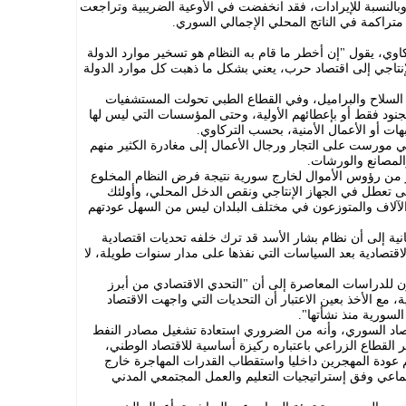
 وبالنسبة للإيرادات، فقد انخفضت في الأوعية الضريبية وتراجعت
تراكمة في الناتج المحلي الإجمالي السوري.
اوي، يقول "إن أخطر ما قام به النظام هو تسخير موارد الدولة
إنتاجي إلى اقتصاد حرب، يعني بشكل ما ذهبت كل موارد الدولة
 السلاح والبراميل، وفي القطاع الطبي تحولت المستشفيات
جنود فقط أو بإعطائهم الأولية، وحتى المؤسسات التي ليس لها
ات أو الأعمال الأمنية، بحسب التركاوي.
مورست على التجار ورجال الأعمال إلى مغادرة الكثير منهم
لمصانع والورشات.
 من رؤوس الأموال لخارج سورية نتيجة فرض النظام المخلوع
ى تعطل في الجهاز الإنتاجي ونقص الدخل المحلي، وأولئك
لآلاف والمتوزعون في مختلف البلدان ليس من السهل عودتهم
انية إلى أن نظام بشار الأسد قد ترك خلفه تحديات اقتصادية
الاقتصادية بعد السياسات التي نفذها على مدار سنوات طويلة، لا
للدراسات المعاصرة إلى أن "التحدي الاقتصادي من أبرز
ة، مع الأخذ بعين الاعتبار أن التحديات التي واجهت الاقتصاد
سورية منذ نشأتها".
تصاد السوري، وأنه من الضروري استعادة تشغيل مصادر النفط
ر القطاع الزراعي باعتباره ركيزة أساسية للاقتصاد الوطني،
عودة المهجرين داخليا واستقطاب القدرات المهاجرة خارج
تماعي وفق إستراتيجيات التعليم والعمل المجتمعي المدني