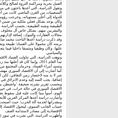
العمل بحرية ومراكمة الثروة لصالح وكلائه
وتقول الدراسة، التي أعدها باحثون في مرك
التسعينيات من القرن الماضي كانت من أسو
للدولة إلى أعلى مستوياته، وخرجت رؤوس 
وكان يوجد بشكل فعلي ملكية من ضمن ال
الطبيعية وشبه الطبيعية، بحسب الدراسة. تل
والمقربين منهم، بشكل خاص آل مخلوف ال
مجالات العقارات والبنوك، إضافة لإدارتهم 
وقد ذكرت دراسة أعدها الباحث محمد صار
برمته كان محمولا على الفساد؛ طبيعة ون
علتها، وكان وظيفيا ومتسقا داخليا فيما يت
والسياسي.
ونوهت الدراسة، التي تناولت الفساد الا
تبدأ العام 2011، وإنما كان قد 
وتسيد أمراء الفساد، وحرمان المجتمع من عو
كما أشارت إلى أن الاقتصاد السوري مهشم 
شر لا بد منه لاختصار زمن التعافي، لكن 
إضافيا، يجب التنبه إليه وعدم الانزلاق في 
الاقتصاد السوري في حالة خراب، في حين و
اليوم، أسوأ مما كانت عليه قبل سقوط نظا
وأشارت دراسة أعدها المركز العربي للأبح
ومقدراتها لخدمة آلة الحرب؛ حيث أصبحت ا
حساب الجانب التنموي، ليتحول الاقتصاد إلى
الاقتصادية إلى مصادر لاستدامة العنف.