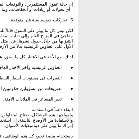
إن حالة عقول المستثمرين، والتوقعات الم
- أي تحولات أو زيادات أو انخفاضات، وما 
5. تحركات جيوسياسية غير متوقعة
لكن ليس كل ما يؤثر على السوق قابلاً للتنب
مفاجئ في المزاج العام وإلى تقلبات مفاج
التنبؤ بها من خلال جدول نشرها، فإن مثل هذ
الأول على العناوين الرئيسية بدلاً من الأرق
لذلك، مع الأخذ في الاعتبار كل ما سبق، عاد
● العناوين الرئيسية وآخر الأخبار العاج
● التغيرات في مستويات أسعار النفط 
● تصريحات من مسؤولين حكوميين أو م
● تغير المشاعر في الملاذات الآمنة.
البقاء دائماً في المقدمة
ولمواجهة هذه المشاكل، يحتاج المتداولون أ
والاستفادة من الأوضاع الناشئة. إن استخدام
إدراك ما يؤثر على ديناميكيات الأسواق.
باستخدام منصة تجمع كل هذه الوظائف، قد ي