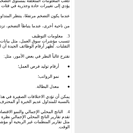
تلعب المعلومات المتعلقة بمستوى التضخم دو
يؤدي إلى تغييرات حادة وجذرية في فئات ا
عندما يكون التضخم مرتفعًا، ينتظر المتدا
من ناحية أخرى، عندما يتباطأ التضخم، تز
3. معلومات التوظيف
تتسبب مؤشرات سوق العمل، مثل بيانات ا
التقلبات. تُظهر أرقام الوظائف الجيدة أن ال
نقترح غالباً النظر في بعض الأمور، مثل:
● أرقام توليد فرص العمل؛
● نمو الرواتب؛
● معدل البطالة.
يمكن أن تؤدي الاختلافات الصغيرة في هذ
بالنسبة للمتداول عديم الخبرة أو المحترف.
4. الناتج المحلي الإجمالي والنمو الاقتصادي
تقدم تقارير الناتج المحلي الإجمالي نظرة 
مثل تقارير المنظمات غير الربحية أو مؤشر 
الوقت.