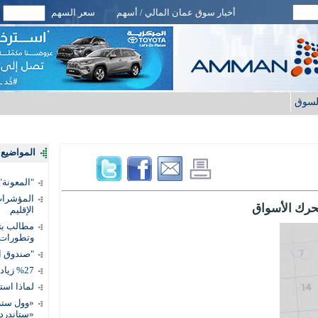
أخبار سوق عمان المالي / أسهم
سعر السهم
لسوق
المواضيع ا
"المعونة": تمكين 3 آلاف مس
المؤشرات 
تحرك الأسواق
الإقليم
مطالب بتط
وتطورات
"صندوق ال
%27 زيادة قيمة المدفوعات الرقمية
لماذا است
«وول ستر
«ستاندرد 