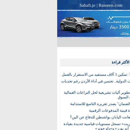
Sahafi.jo
|
Rasseen.com
لأكثر قراءة
تفيد من الاستقرار بالعمل
الدولية.. تحسن في أداء الأردن رغم تحديات
وير آليات تشريعية لحل النزاعات العمالية
 السوق
ضمان" يصدر تقريره التاسع للاستدامة
عانت اليابان بواشنطن للدفاع عن الين؟
يت» تسجل مستويات قياسية جديدة بقيادة
آند بورز» و«داو جونز»