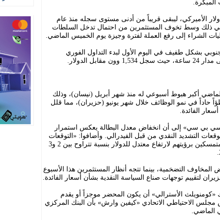
د مستوى 161.57 مقابل الدولار الأميركي، ليبقى قريباً من أدنى مستوى سجله منذ عام
 الماضي. ويأتي ذلك وسط تخوف المستثمرين من احتمال تدخل السلطات
ليات الشراء إلى رفع العملة لفترة وجيزة يوم الخميس الماضي.
نوبي بشكل طفيف في اليوم الأول لبدء التداول الفوري
قابل الدولار.
لماضي أكبر هبوط أسبوعي له منذ شهر أبريل (نيسان)، وذلك
ؤاً حاداً في نمو الوظائف خلال شهر يونيو (حزيران)، مما قلل
سعار الفائدة.
 سي بي سي» إلى أن انخفاض معدل البطالة يعكس استمرار
ات التشديد النقدي من قبل الفيدرالي. وأضافوا: «التوقعات
العامة للدولار الأميركي لا تزال إيجابية»، متمسكين برؤيتهم لارتفاع معتدل للدولار بنسبة تتراوح بين 2 و3
لمخاوف التضخمية، بينما تتجه أنظار المستثمرين هذا الأسبوع
يران لتقييم توجهات صناع السياسة النقدية بشأن أسعار الفائدة.
 «كومنويلث الأسترالي» أن يكون المحضر موجزاً أو يقدم
س مجلس الاحتياطي الاتحادي «كيفين وارش» بأن البنك المركزي
 الماضي.