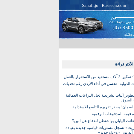
Sahafi.jo
|
Rasseen.com
لأكثر قراءة
تفيد من الاستقرار بالعمل
الدولية.. تحسن في أداء الأردن رغم تحديات
وير آليات تشريعية لحل النزاعات العمالية
 السوق
ضمان" يصدر تقريره التاسع للاستدامة
عانت اليابان بواشنطن للدفاع عن الين؟
يت» تسجل مستويات قياسية جديدة بقيادة
آند بورز» و«داو جونز»