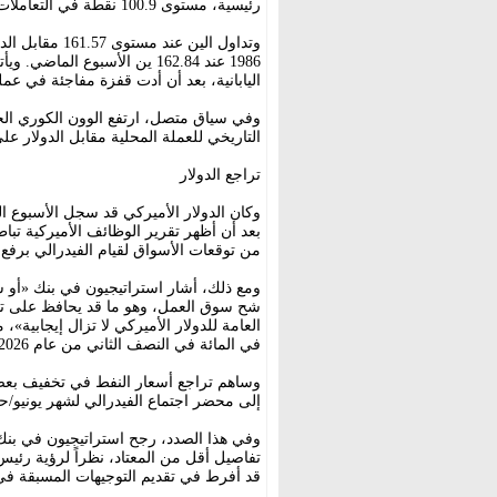
رئيسية، مستوى 100.9 نقطة في التعاملات المبكرة.
وتداول الين عن
1986 عند 162.84 ين الأسبوع
اليابانية، بعد أن أدت قفزة مفاجئة في عم
وفي سياق متصل، ارتفع الوون الكوري الج
التاريخي للعملة المحلية مقابل الدولار على مدار 24 ساعة، حيث سجل 1,534 وون م
تراجع الدولار
وكان الدولار الأميركي قد سجل الأسبوع ا
بعد أن أظهر تقرير الوظائف الأميركية تباط
من توقعات الأسواق لقيام الفيدرالي برفع أ
ومع ذلك، أشار استراتيجيون في بنك «أو
شح سوق العمل، وهو ما قد يحافظ على توقع
في المائة في النصف الثاني من عام 2026.
وساهم تراجع أسعار النفط في تخفيف بعض ا
إلى محضر اجتماع الفيدرالي لشهر يونيو/حز
وفي هذا الصدد، رجح استراتيجيون في بنك
تفاصيل أقل من المعتاد، نظراً لرؤية رئي
قد أفرط في تقديم التوجيهات المسبقة في