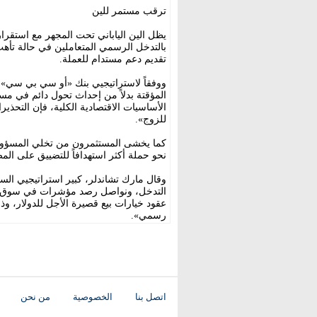
ترقب مستمر للين
بالتدخل الرسمي المتعاملين في حالة تأ
تقديم دعم مستدام للعملة.
ووفقاً لاستراتيجيي بنك «أو سي بي سي»،
المؤقتة بدلاً من إحداث تحول دائم في مس
الأساسيات الاقتصادية الكلية، فإن التحذير
للزوج».
كما يخشى المستثمرون من تخلي المسؤولين 
نحو حملة أكثر استهدافاً للتضييق على الم
وقال مارك تشاندلر، كبير استراتيجيي ال
التدخل، ونواصل رصد مؤشرات في سوق الخ
عقود خيارات بيع قصيرة الأجل للدولار، و
رسمي».
اتصل بنا
الخصوصية
من نحن