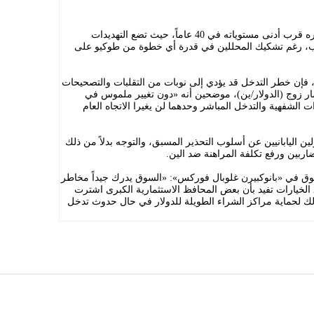
يظل الين الياباني تحت المجهر مع استقراره قرب أدنى مستوياته في 40 عاماً، حيث تضع التهديدات
هب، رغم تشكيك المحللين في قدرة أي خطوة من طوكيو على
 فإن خطر التدخل قد يؤدي إلى نوبات من التقلبات والتصحيحات
ار زوج (الدولار/ين)، موضحين أنه «دون تغيير ملموس في
ات الشفهية والتدخل المباشر وحدهما لن يغيرا الاتجاه العام
اليابانيين عن أسلوب التحذير المسبق، والتوجه بدلاً من ذلك
ضاربين ورفع تكلفة المراهنة ضد الين.
سوق في «بانوكبيرن غلوبال فوركس»: «السوق يدرك جيداً مخاطر
يارات تفيد بأن بعض المحافظ الاستثمارية الكبرى اشترت
ذلك لحماية مراكز الشراء الطويلة للدولار في حال حدوث تدخل