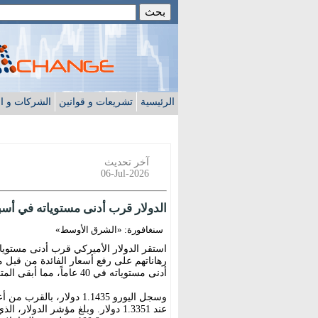
الرئيسية
تشريعات و قوانين
الشركات و ا
آخر تحديث
06-Jul-2026
الدولار قرب أدنى مستوياته في أسب
سنغافورة: «الشرق الأوسط»
استقر الدولار الأميركي قرب أدنى مستوي
رهاناتهم على رفع أسعار الفائدة من قبل مج
أدنى مستوياته في 40 عاماً، مما أبقى المتعاملين في حالة ترقب للخطوة المقبلة من جانب طوكيو.
وسجل اليورو 1.1435 دولا
عند 1.3351 دولار. وبلغ مؤشر الدو