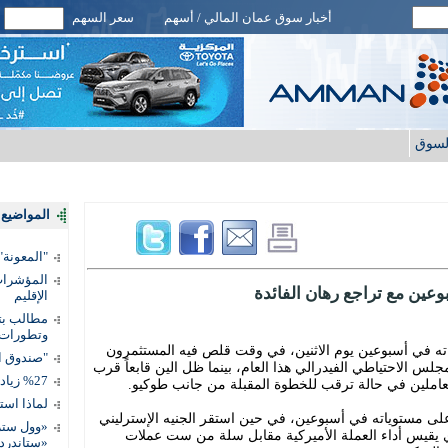
أخبار سوق عمان المالي / أسهم
سعر السهم
لسوق
المواضيع ا
"المعونة": تمكين 3 آلاف مس
المؤشرات 
وعين مع تراجع رهان الفائدة
الإقليم
مطالب بتط
وتطورات
اته في أسبوعين يوم الاثنين، في وقت قلص فيه المستثمرون
"صندوق ال
لس الاحتياطي الفيدرالي هذا العام، بينما ظل الين قابعاً قرب
%27 زيادة قيمة المدفوعات الرقمية
لماذا است
ر، بالقرب من أعلى مستوياته في أسبوعين، في حين استقر الجنيه الإسترليني
«وول ستر
لار، الذي يقيس أداء العملة الأميركية مقابل سلة من ست عملات
«ستاندرد 