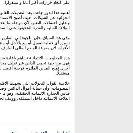
على اتخاذ قرارات أكثر أمانا واستقرارا.
أهمية هذا الدور جاءت بعد التعديلات القان
الجزائية عن الشيكات، حيث أصبح الاعتماد ع
وتقليل احتمالات التعثر، لأن مرحلة ما ب
الملاءة المالية والقدرة الحقيقية على السدا
وفي هذا السياق، فإن اللجوء إلى التقارير
تسبق أي عملية تمويل أو بيع بالأجل أو من
الأفراد، لأن معرفة الوضع المالي للطرف 
هذه المعلومات الائتمانية تساهم بإعادة ض
فهي من جهة تحمي الدائن عبر تقليل مخاط
أخرى تمنح المدين الملتزم فرصة أفضل لل
مستقبلًا.
خلاصة القول، التحولات التي يشهدها الاقت
المعلومات، وأن حماية أموال الدائنين وضم
قياس الجدارة الائتمانية الحقيقية، وهو م
العلاقة الائتمانية داخل المملكة، ووقف تحد
اتصل بنا
الخصوصية
من نحن