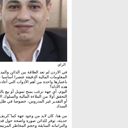
الراي
في الاردن لم تعد العلاقة بين الدائن والم
المعلومات المالية الدقيقة عنصرا أساسيا 
باعتبارها واحدة من أهم الأدوات التي أعا
هذه الاداه؟.
اليوم، أي جهة ترغب بمنح تمويل أو بيع ب
التحقق أولا من الملاءة المالية والسلوك الا
أو التقدير غير المدروس، خصوصا في ظل ت
السداد.
من هنا، كان لابد من وجود جهة كما"كريف
حديثة، توفر للدائن صورة واضحة حول قدر
والتزاماته السابقة وحجم المخاطر المرتبط