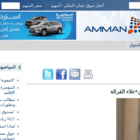
أخبار سوق عمان المالي / أسهم
سعر السهم
لسوق
المواضيع ا
"المعونة": تمكين 3 آلاف مس
المؤشرات 
*علاء القرالة
الإقليم
مطالب بتط
وتطورات
"صندوق ال
%27 زيادة قيمة المدفوعات الرقمية
لماذا است
«وول ستر
«ستاندرد 