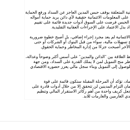
ونية المتعلقة بوقف حبس المدين العاجز عن السداد ورفع الحماية
لى المعلومات الائتمانية حقيقية لأي دائن يريد حماية أمواله
عد الحبس فرضت على السوق أدوات جديدة قائمة على تقييم
د بدل الاعتماد على الإجراءات العقابية التقليدية.
 الائتمانية لم يعد مجرد إجراء إضافي، بل أصبح خطوة ضرورية
ح تسهيلات مالية، سواء من قبل البنوك أو الشركات أو حتى
الآخر أصبحت جزءًا من إدارة المخاطر وحماية الحقوق.
بط العلاقة بين "الدائن والمدين" على أسس أكثر وضوحاً وعدالة،
ر منح التمويل لمن لا يملك القدرة على السداد، ومن جهة
وصول إلى التمويل وبناء سجل مالي يعزز حضوره الاقتصادي
صاد، تؤكد أن المرحلة المقبلة ستكون قائمة على قوة
ان التزام المدينين لن تتحقق إلا من خلال أدوات قادرة على
ا جعل كريف واحدة من أهم ركائز الاستقرار المالي وتنظيم
ي الغارمين والغارمات للابد.