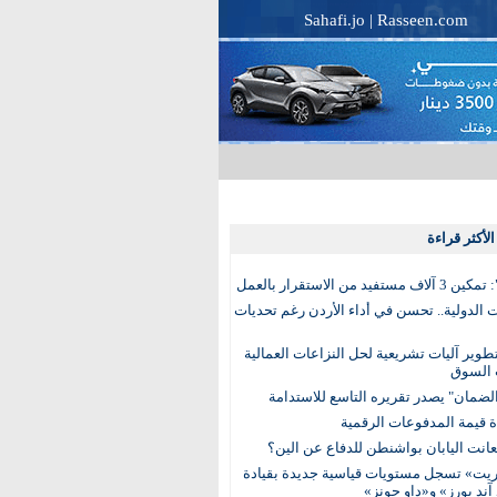
Sahafi.jo
|
Rasseen.com
لأكثر قراءة
تفيد من الاستقرار بالعمل
الدولية.. تحسن في أداء الأردن رغم تحديات
وير آليات تشريعية لحل النزاعات العمالية
 السوق
ضمان" يصدر تقريره التاسع للاستدامة
عانت اليابان بواشنطن للدفاع عن الين؟
يت» تسجل مستويات قياسية جديدة بقيادة
آند بورز» و«داو جونز»