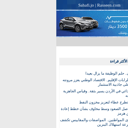
Sahafi.jo
|
Rasseen.com
لأكثر قراءة
. حلم الوظيفة ما يزال بعيدا
بات الإقليم.. الاقتصاد الوطني يعزز مرونته
ى جاذبية الاستثمار
ذائي في الأردن يسير بثقة.. وقياس الجاهزية
ه
تطرح عطاء لتعزيز مخزون النفط
اصل الصعود وسط مخاوف بشأن خطط إعادة
 هرمز
ى المواطنين.. المواصفات والمقاييس تكشف
عة استهلاك البنزين