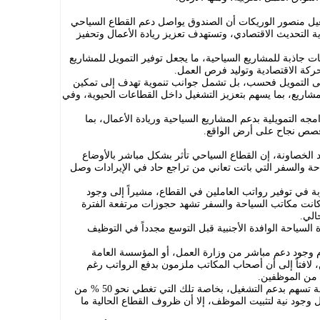
غيل منصور الوريكات أن الصندوق يواصل دعم القطاع السياحي
ة التحديث الاقتصادي، وتستهدف تعزيز ريادة الأعمال وتحفيز
 جاذبة للمشاريع السياحية، ما يجعل توفير التمويل للمشاريع
ركة الاقتصادية وتوليد فرص العمل.
على التمويل فحسب، بل تشمل جوانب تنموية تهدف إلى تمكين
لمشاريع، بما يسهم بتعزيز التشغيل داخل القطاعات الحيوية، وفي
ه التمويلية بدعم المشاريع السياحية وريادة الأعمال، بما
قصص نجاح على أرض الواقع.
الخصاونة، إن القطاع السياحي تأثر بشكل مباشر بالأوضاع
احة والسفر التي باتت تعاني من تراجع حاد في الإيرادات وصل
 في توفير رواتب العاملين في القطاع، مشيراً إلى وجود
نت مكاتب السياحة والسفر تشهد حجوزات مرتفعة الفترة
الي.
لسياحة الوافدة الأجنبية قبل التوسع مجدداً في التوظيف
 وجود دعم مباشر من وزارة العمل، أو المؤسسة العامة
 لافتاً إلى أن أصحاب المكاتب ملزمون بدفع الرواتب رغم
 من الموظفين.
وأضاف أن برامج التشغيل الحكومية، هادفة تسهم بدعم التشغيل، بخاصة تلك التي تغطي نحو 50 % من
ل وجود نية لتثبيت الموظف، إلا أن ظروف القطاع الحالية ما