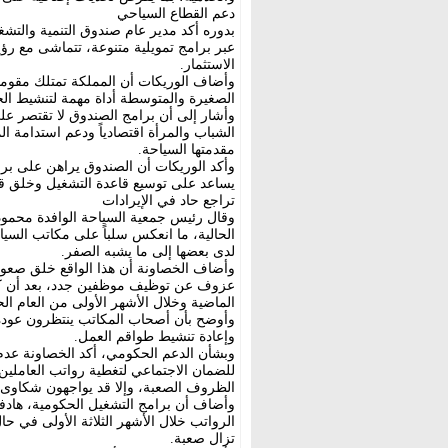
دعم القطاع السياحي
بدوره أكد مدير عام صندوق التنمية والتش
عبر برامج تمويلية متنوعة، تتماشى مع رؤي
الاستثمار.
وأضاف الوريكات أن المملكة تمتلك مقومات
الصغيرة والمتوسطة أداة مهمة لتنشيط الح
وأشار إلى أن برامج الصندوق لا تقتصر 
الشباب والمرأة اقتصادياً ودعم استدامة ا
مقدمتها السياحة.
وأكد الوريكات أن الصندوق يراهن على برامج
يساعد على توسيع قاعدة التشغيل وخلق 
تراجع حاد في الإيرادات
وقال رئيس جمعية السياحة الوافدة محمود 
الحالية، ما انعكس سلباً على مكاتب السي
لدى بعضها إلى ما يشبه الصفر.
وأضاف الخصاونة أن هذا الواقع خلق صعوبة
عزوف عن توظيف موظفين جدد، بعد أن كا
الماضية وخلال الأشهر الأولى من العام الح
وأوضح بأن أصحاب المكاتب ينتظرون عودة ا
وإعادة تنشيط طواقم العمل.
وبشأن الدعم الحكومي، أكد الخصاونة عدم
للضمان الاجتماعي لتغطية رواتب العاملين،
الظروف الصعبة، وإلا قد يواجهون شكاوى
الرواتب خلال الأشهر الثلاثة الأولى في حا
تزال صعبة.