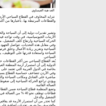
الغد-هبة العيساوي
تتزايد المخاوف في القطاع السياحي الأردن
والقطاعات المرتبطة بها، باعتبارها من أكثر
وتشير تقديرات دولية إلى أن السياحة وال
الأزمات الجيوسياسية، في وقت تواجه فيه 
الحركة السياحية وارتفاع كلف التشغيل، م
وفي مقابل هذه التحديات، تتواصل الجهود
السياحية وتعزيز ريادة الأعمال وخلق فرص
السياحة واستعادة قدرتها على التوظيف، ي
السياحي.
يُعد القطاع السياحي من أكثر القطاعات ح
الدولية إلى أن استمرار أزمة المنطقة ال
بخاصة في الدول العربية التي تعتمد على ا
وفي الأردن تتضاعف حساسية القطاع بسبب 
مباشرة على الفنادق ومكاتب السياحة والن
ويؤدي تراجع الحركة السياحية إلى ضغوط
العمالة القائمة.
وتضع المنظمة قطاع السياحة ضمن القطاعات
قطاعات توظف نحو 40 % م
التشغيل والدخل.
كما تحذر من أن استمرار الأزمة قد يفاق
والخدمية، بما يفرض تحديات إضافية على أس