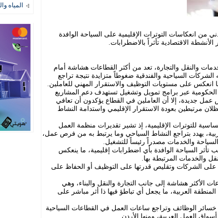
المياه وال
ي من انعكاسات التوترات الإقليمية على السياحة الوافدة
 الأنشطة الاقتصادية تأثراً بالاضطرابات.
خدمات والنقل والتجارة، تعد من أكثر القطاعات هشاشة أمام
الشركات السياحية والفندقية ضغوطاً متزايدة نتيجة تراجع
ا انعكس على مستويات التوظيف والاستقرار المهني للعاملين.
 الحكومية عبر برامج تمويل وتشغيل تستهدف دعم المشاريع
 عمل جديدة، إلا أن العاملين في القطاع يؤكدون أن تعافي
ظلان مرتبطين بعودة الاستقرار الإقليمي واستدامة النشاط
ساسية للتوترات الإقليمية، إذ تشير تقديرات منظمة العمل
عربية، يهدد بتراجع النشاط السياحي وما يرتبط به من فرص عمل،
لسياحة والخدمات مصدراً رئيساً للتشغيل.
تأثر السياحة الوافدة بأي اضطرابات إقليمية، ما ينعكس
قل والخدمات المرتبطة بها.
 على الشركات وتقليص قدرتها على التوظيف أو الحفاظ على
 الأكثر هشاشة إلى جانب التجارة والنقل والبناء، وهي
ن العمالة في المنطقة العربية، ما يجعل أي تباطؤ فيها ذا أثر مباشر على
م خسائر الوظائف وتراجع ساعات العمل في القطاعات السياحية
واق العمل العربية، ومنها الأردن.