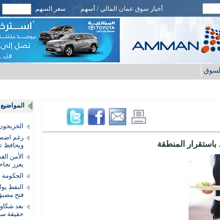
أخبار سوق عمان المالي / أسهم
سعر السهم
لسوق
المواضيع ا
الخريجون.
رغم اضطرا
 باستقرار المنطقة
ويحافظ عل
الأمن الغ
يعزز نجاح
الحكومة 
النفط يو
فتح مضيق
بعد شكاو
حقيقة سر