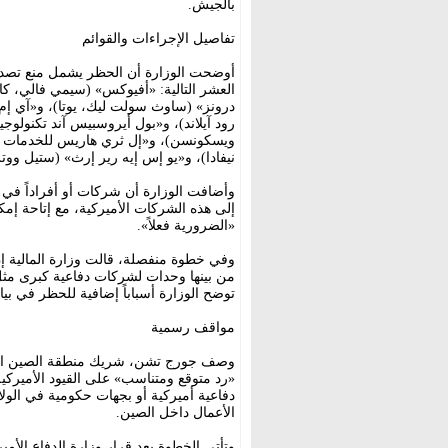
بالجيش.
تفاصيل الإجراءات والقوائم
أوضحت الوزارة أن الحظر يشمل منع تصدير
العشر التالية: «أفيوكس» (سيمي فالي، كال
درونز» (ساوث سولت ليك، يوتا)، و«آي إم 
رود آيلاند)، و«بول أيروسبيس آند تكنول
ويسكونسن)، و«إل ثري هاريس للخدمات البح
نيفادا)، و«يو إس إيه رير إرث» (ستيل ووتر،
وأضافت الوزارة أن شركات أو أفراداً في
إلى هذه الشركات الأميركية، مع إتاحة إم
«الضرورية فعلاً».
من بينها وحدات لشركات دفاعية كبرى مثل
توضح الوزارة أسباباً إضافية للحظر في بيا
مواقف رسمية
وصف جورج تشن، شريك منطقة الصين الكب
«رد متوقع ومتناسب» على القيود الأميركي
دفاعية أميركية أو بجهات حكومية في الول
الأعمال داخل الصين.
وتأتي الخطوة بعد قرار وزارة الدفاع الأم