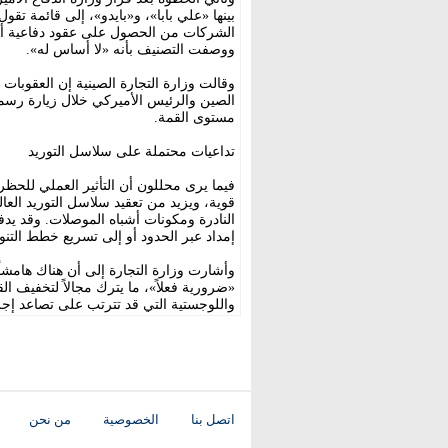
بينها «علي بابا»، و«بايدو»، إلى قائمة ت
الشركات من الحصول على عقود دفاعية أم
ووصفت التصنيف بأنه «لا أساس له».
وقالت وزارة التجارة الصينية إن العقوبات
الصين والرئيس الأميركي خلال زيارة رسمي
مستوى القمة.
تداعيات محتملة على سلاسل التوريد
فيما يرى محللون أن التأثير العملي للحظ
قوية، ويزيد من تعقيد سلاسل التوريد الع
النادرة ومكونات أشباه الموصلات. وقد يدف
إمداد عبر الحدود أو إلى تسريع خطط التنوي
وأشارت وزارة التجارة إلى أن هناك هامشاً 
«ضرورية فعلاً»، ما يترك مجالاً لتخفيف ال
واللوجستية التي قد تترتب على تصاعد إجرا
اتصل بنا
الخصوصية
من نحن