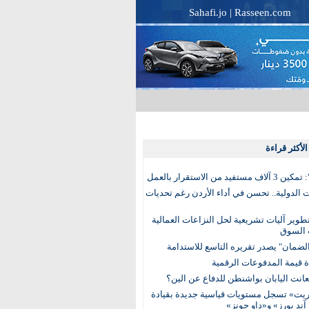
Sahafi.jo
|
Rasseen.com
لأكثر قراءة
تفيد من الاستقرار بالعمل
الدولية.. تحسن في أداء الأردن رغم تحديات
وير آليات تشريعية لحل النزاعات العمالية
 السوق
ضمان" يصدر تقريره التاسع للاستدامة
عانت اليابان بواشنطن للدفاع عن الين؟
يت» تسجل مستويات قياسية جديدة بقيادة
آند بورز» و«داو جونز»