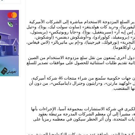
 السلع المزدوجة الاستخدام مباشرة إلى الشركات الأميركية
يفورنيا)، و«ريد كات هولدينغز» (ساوث سولت ليك، يوتا)، و«تيل
إس إيه آر» (سبرينغفيل، يوتا)، و«جايا روبوتيكس» (بريستول،
وجيز» (برومفيلد، كولورادو)، و«أوشكوش ديفنس» (أوشكوش،
رية» (نورفولك، فيرجينيا)، و«إم بي ماتيريالز» (لاس فيغاس،
 أوكلاهوما).
 دول أخرى يُمنعون من نقل سلع مزدوجة الاستخدام من الصين
كانية تقديم طلبات استثنائية للحصول على موافقات تصدير للسلع
وفي خطوة منفصلة، قالت وزارة المالية إن جهات حكومية ستُمنع من شراء منتجات 46 شركة أميركية،
 «لوكهيد مارتن»، و«رايثيون وجنرال دايناميكس»، من دون أن
نها المقتضب.
رى في شركة الاستشارات بمجموعة آسيا، الإجراءات بأنها
ة، مشيراً إلى أن معظم الشركات المدرجة مرتبطة بعقود
ايات المتحدة، وأن أثر الحظر سيكون في معظمه رمزياً على
يركية هذا الشهر بإضافة عدد من شركات التكنولوجيا الصينية، من