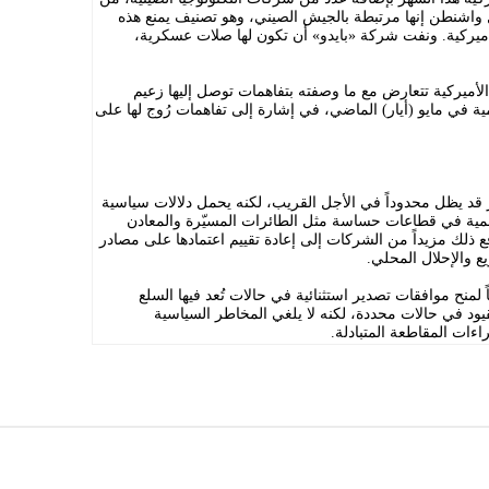
قول واشنطن إنها مرتبطة بالجيش الصيني، وهو تصنيف يمنع هذه
يركية. ونفت شركة «بايدو» أن تكون لها صلات عسكرية،
 الأميركية تتعارض مع ما وصفته بتفاهمات توصل إليها زعيم
ة في مايو (أيار) الماضي، في إشارة إلى تفاهمات رُوج لها على
ر قد يظل محدوداً في الأجل القريب، لكنه يحمل دلالات سياسية
المية في قطاعات حساسة مثل الطائرات المسيّرة والمعادن
ع ذلك مزيداً من الشركات إلى إعادة تقييم اعتمادها على مصادر
ع والإحلال المحلي.
لمنح موافقات تصدير استثنائية في حالات تُعد فيها السلع
قيود في حالات محددة، لكنه لا يلغي المخاطر السياسية
ءات المقاطعة المتبادلة.