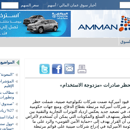
أخبار سوق عمان المالي / أسهم
سعر السهم
لسوق
المواضيع ا
"المعونة": تمكين 3 آلاف مس
المؤشرات 
حظر صادرات «مزدوجة الاستخدام»
الإقليم
مطالب بتط
وتطورات
د قيود أميركية ضمت شركات تكنولوجية صينية، شملت حظر
"صندوق ال
 شركات أميركية مرتبطة بقطاع الدفاع، ومنع جهات حكومية
%27 زيادة قيمة المدفوعات الرقمية
ات 46 شركة أميركية، في تصعيد جديد يعكس ازدياد التوترات التجارية والتقنية بين
ن الحظر يستهدف السلع والمكونات التي يمكن أن تُستخدم لأغراض
لماذا است
أن القرار يهدف إلى «حماية الأمن القومي» والرد على ما
«وول ستر
مة الأميركية في إدراج شركات صينية على قوائم مرتبطة
«ستاندرد 