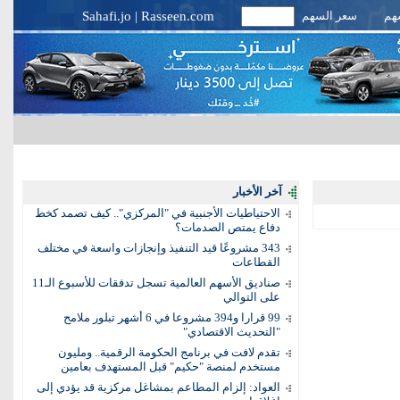
سهم
سعر السهم
Rasseen.com
|
Sahafi.jo
آخر الأخبار
الاحتياطيات الأجنبية في "المركزي".. كيف تصمد كخط
دفاع يمتص الصدمات؟
343 مشروعًا قيد التنفيذ وإنجازات واسعة في مختلف
القطاعات
صناديق الأسهم العالمية تسجل تدفقات للأسبوع الـ11
على التوالي
99 قرارا و394 مشروعا في 6 أشهر تبلور ملامح
"التحديث الاقتصادي"
تقدم لافت في برنامج الحكومة الرقمية.. ومليون
مستخدم لمنصة "حكيم" قبل المستهدف بعامين
العواد: إلزام المطاعم بمشاغل مركزية قد يؤدي إلى