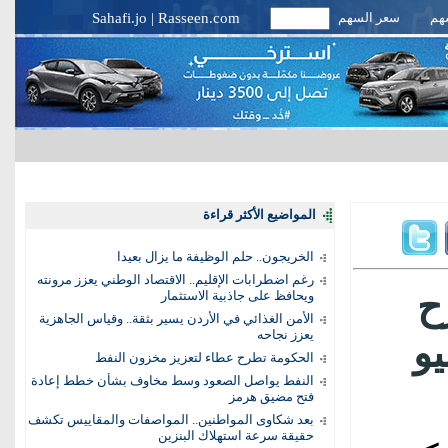
سهم
سعر السهم
Rasseen.com
|
Sahafi.jo
المواضيع الأكثر قراءة
الخريجون.. حلم الوظيفة ما يزال بعيدا
رغم اضطرابات الإقليم.. الاقتصاد الوطني يعزز مرونته
ح
ويحافظ على جاذبية الاستثمار
الأمن الغذائي في الأردن يسير بثقة.. وقياس الجاهزية
يعزز نجاحه
الحكومة تطرح عطاء لتعزيز مخزون النفط
النفط يواصل الصعود وسط مخاوف بشأن خطط إعادة
فتح مضيق هرمز
بعد شكاوى المواطنين.. المواصفات والمقاييس تكشف
حقيقة سرعة استهلاك البنزين