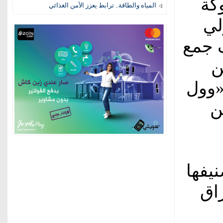
كة
المياه والطاقة.. ترابط يعزز الأمن الغذائي
لي
هدف جمع
من
«وول
ن
نيفها
اق