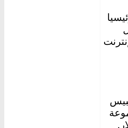
يسيا
ل
نترنت
بيس
موعة