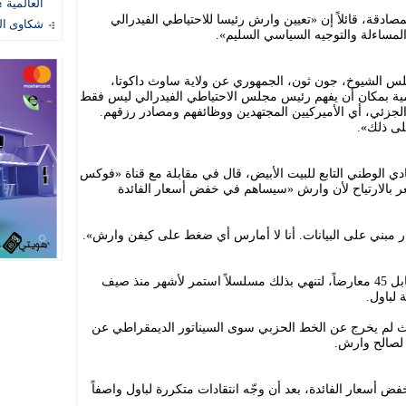
العالمية ؟
دقة، قائلاً إن «تعيين وارش رئيسا للاحتياطي الفيدرالي
شكاوى المستهل
لمساءلة والتوجيه السياسي السليم».
جلس الشيوخ، جون ثون، الجمهوري عن ولاية ساوث داكوتا،
همية بمكان أن يفهم رئيس مجلس الاحتياطي الفيدرالي ليس فقط
اد الجزئي، أي الأميركيين المجتهدين ووظائفهم ومصادر رزقهم.
لى ذلك».
 الوطني التابع للبيت الأبيض، قال في مقابلة مع قناة «فوكس
شعر بالارتياح لأن وارش «سيساهم في خفض أسعار الفائدة
 مبني على البيانات. أنا لا أمارس أي ضغط على كيفن وارش».
جاءت نتيجة التصويت بـ 54 صوتاً مؤيداً مقابل 45 معارضاً، لتنهي بذلك مسلسلاً استمر لأشهر منذ صيف
 لم يخرج عن الخط الحزبي سوى السيناتور الديمقراطي عن
 لصالح وارش.
 أسعار الفائدة، بعد أن وجّه انتقادات متكررة لباول واصفاً