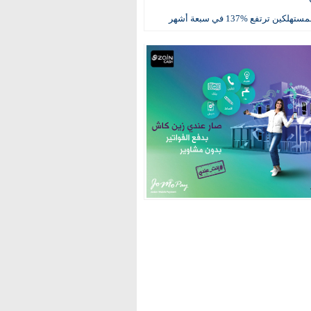
كين ترتفع %137 في سبعة أشهر