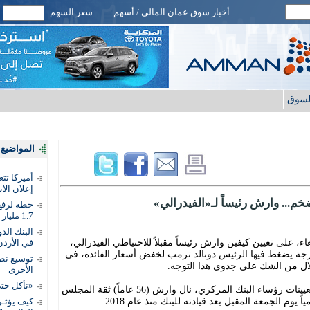
أخبار سوق عمان المالي / أسهم
سعر السهم
لسوق
المواضيع ا
أميركا تت
إعلان الات
م... وارش رئيساً لـ«الفيدرالي»
خطة لرفع 
1.7 مليار دينار
، على تعيين كيفين وارش رئيساً مقبلاً للاحتياطي الفيدرالي،
في الأردن
رجة يضغط فيها الرئيس دونالد ترمب لخفض أسعار الفائدة، في
توسيع نطا
لال من الشك على جدوى هذا التوجه.
الأخرى
«نأكل حتى
وفي تصويت هو الأكثر انقساماً في تاريخ تعيينات رؤساء البنك المركزي، نال وارش (56 عاماً) ثقة المجلس
 يوم الجمعة المقبل بعد قيادته للبنك منذ عام 2018.
كيف يؤثـر