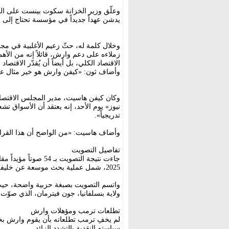
وعلّق وزير الخزانة سكوت بينست على المصا
يدشن عهداً جديداً في مؤسسة تحتاج إلى ا
وخلال كلمة له، حثّ زعيم الأغلبية في م
زملاءه على دعم وارش، قائلاً إنه من الأ
الاقتصاد الكلي، بل أيضاً أن يُقدّر الاقتص
وأضاف ثون: «كيفن وارش هو خير مثال ع
وكان كيفن هاسيت، مدير المجلس الاقتصادي
نيوز» يوم الأحد، إنه يعتقد أن الأسواق ت
تدريجياً».
وأضاف هاسيت: «من الواضح أن هذا القرار
تفاصيل التصويت
2025، شمل عملية بحث موسعة عن خليفة لباول.
واتسم التصويت بصبغة حزبية واضحة، حيث
ولاية بنسلفانيا، جون فيترمان، الذي صوّت
تطلعات ترمب ومؤهلات وارش
لم يخفِ ترمب تطلعاته بأن يقوم وارش بخفض
سياسته النقدية بالتشدد الزائد.