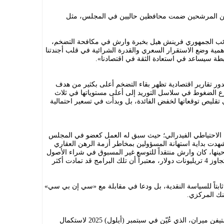
ن المرشحين ضمت محافظين حاليين في المجلس، مثل
لنائب الجمهوري فرينش هيل بخبرة وارش في مكافحة التضخم،
 أهمية وضع الاستقرار السعري والقدرة الشرائية في قلب أجندتنا
بطة سيساعد في استعادة الثقة في اقتصادنا».
ور تقارير اقتصادية تظهر بقاء التضخم أعلى بكثير من هدف
في المائة، مع تسارع الضغوط في سلاسل التوريد إلى أعلى مستوياتها في ثلاث
 تقليص توقعاتها لخفض الفائدة، بل وبدأت في تسعير احتمالية
 الاحتياطي الفيدرالي؛ حيث سبق له العمل كعضو في المجلس
ي الفترة التي شهدت بداية استهانة المسؤولين بمخاطر أزمة الرهن العقاري
حينها، كان وارش منتقداً للتوسع غير المسبوق في شراء الأصول
(التيسير الكمي) الذي دفع بميزانية البنك لتجاوز 4 تريليونات دولار، معتبراً أن تلك البرامج قد تمادت أكثر
ابتاً للسياسة النقدية، بل ودعا في مقابلة مع «سي إن بي سي»
بنك المركزي.
سيشغل وارش المقعد الذي كان يشغله ستيفن ميران، الذي عُيّن في سبتمبر (أيلول) 2025 لاستكمال