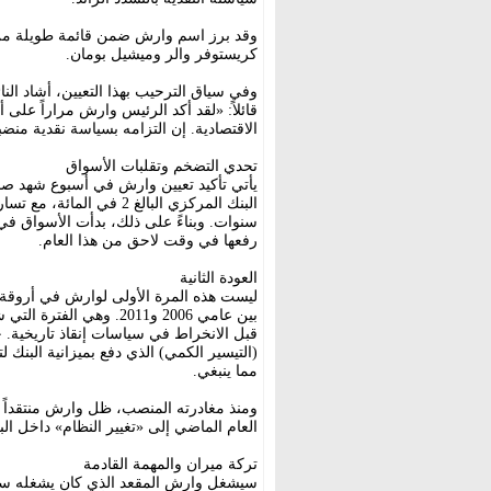
وقد برز اسم وارش ضمن قائمة طويلة م
كريستوفر والر وميشيل بومان.
وفي سياق الترحيب بهذا التعيين، أشاد ا
قائلاً: «لقد أكد الرئيس وارش مراراً على
الاقتصادية. إن التزامه بسياسة نقدية منض
تحدي التضخم وتقلبات الأسواق
يأتي تأكيد تعيين وارش في أسبوع شهد صد
البنك المركزي البالغ 2 
سنوات. وبناءً على ذلك، بدأت الأسواق في
رفعها في وقت لاحق من هذا العام.
العودة الثانية
ليست هذه المرة الأولى لوارش في أروقة
بين عامي 2006 و2011. وه
قبل الانخراط في سياسات إنقاذ تاريخية. 
مما ينبغي.
ومنذ مغادرته المنصب، ظل وارش منتقداً ث
العام الماضي إلى «تغيير النظام» داخل ال
تركة ميران والمهمة القادمة