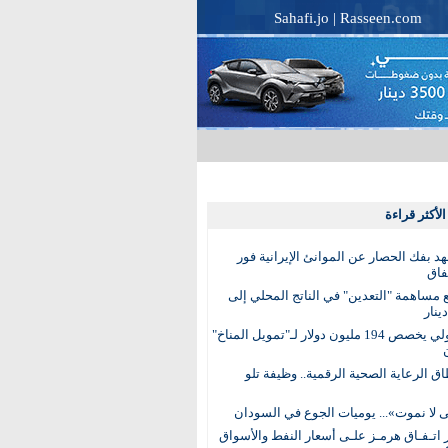
Sahafi.jo
|
Rasseen.com
لأكثر قراءة
عهد بفك الحصار عن الموانئ الإيرانية فور
فاق
مساهمة "التعدين" في الناتج المحلي إلى
البنك الدولي يخصص 194 مليون دولار لـ"تمويل المناخ"
ق الرعاية الصحية الرقمية.. وظيفة تلو
 لا نموت»... يوميات الجوع في السودان
 اتـفـاق هرمـز علـى أسعار النفط والأسواق