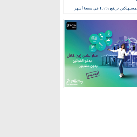
كين ترتفع %137 في سبعة أشهر