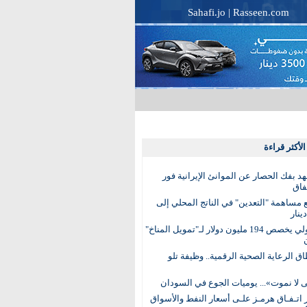
Sahafi.jo
|
Rasseen.com
لأكثر قراءة
عهد بفك الحصار عن الموانئ الإيرانية فور
فاق
مساهمة "التعدين" في الناتج المحلي إلى
البنك الدولي يخصص 194 مليون دولار لـ"تمويل المناخ"
ق الرعاية الصحية الرقمية.. وظيفة تلو
 لا نموت»... يوميات الجوع في السودان
 اتـفـاق هرمـز علـى أسعار النفط والأسواق