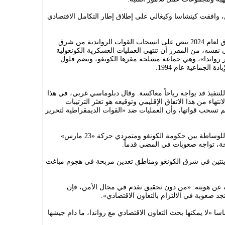
 وافقت كينشاسا وكيغالي على إطلاق إطار التكامل الاقتصادي
وبموجب الاتفاق، تعهد الطرفان بتنفيذ اتفاق لعام 2024 ينص على انسحاب القوات الرواندية من شرق
الإطار الزمني نفسه، من المقرر أن تنتهي العمليات العسكرية الكونغولية
ر رواندا»، وهي جماعة مسلحة مقرها الكونغو، وتضم فلول
الجماعية عام 1994.
نفيذ قد يواجه رياحاً معاكسة. وقال دبلوماسي غربي، في هذا
نتهاء من هذا الاتفاق الإقليمي وتوقيعه هو تعثر الترتيبات
 لم تسحب قواتها، وأن العمليات ضد «القوات الديمقراطية لتحرير
وأشار الدبلوماسي إلى أن جهوداً منفصلة للوساطة بين حكومة الكونغو ومتمردي حركة «23 مارس»
حة، تواجه صعوبات في المضي قدماً.
على أكبر مدينتين في شرق الكونغو ومناطق تعدين مربحة في هجوم مباغت
ن هويته: «من دون تحقيق تقدم في مجال الأمن، فإن
د صعوبة في الالتزام بالتعاون الاقتصادي».
 «لا يمكنها بحث التعاون الاقتصادي مع رواندا، ما دام جيشها