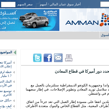
أخبار سوق عمان المالي / أسهم
سعر السهم
لسوق
المواضيع ا
أميركا تت
إعلان الات
حدد دور أميركا في قطاع المعادن
خطة لرفع 
1.7 مليار دينار
دا وجمهورية الكونغو الديمقراطية ستلتزمان بالعمل مع
في الأردن
ديد سلاسل توريد المعادن وتطوير الإصلاحات، في إطار سعيهما
توسيع نطا
برم في واشنطن.
الأخرى
«نأكل حتى
بلدين اتفقا على مسودة إطار العمل التي تعد جزءاً من اتفاق
الأطراف المعنية، مثل القطاع الخاص والبنوك متعددة الأطراف
كيف يؤثـر