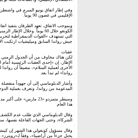
وفي إطار اتفاق يونيو المبرم في واشنطن،
الإقليمي في غضون 90 يوماً.
الكونغو خلال 60 يوماً. وخلال 
التي تستهدف «القوات الديمقراطية لتحري
جيش رواندا السابق وميليشيات ارتكبت الإبادة 
عقبات
لكن هناك مخاوف من أن الجدول الزمني للت
الإطار، إن «إحدى العقبات الرئيسية أمام الا
الأخرى لعملية السلام»، مضيفاً أن رواندا
رواندا» لم تبدأ بعد.
المدعومة من رواندا، وتعرف بعملية الدو
وسيطر متمردو «23 مارس» 
هذا العام.
وقال الدبلوماسي الذي طلب عدم الكشف ع
الشركاء، وحتى الجهات الفاعلة نفسها، ستج
وقال مسؤول كونغولي هذا الشهر إن كينشاسا
يحتل جزءاً من أراضينا»، وفقاً لـ«رويترز».