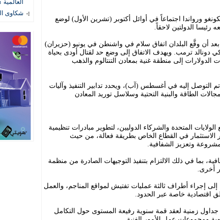
العالمية ؟
شكاوى المستهل
غو ورواندا اجتماعاً في أوائل أكتوبر (تشرين الأول) لوضع
رئيسا الدولتين لاحقاً.
لعمل المكون من 17 صفحة، بعد أن وقَّع البلدان اتفاق سلام في واشنطن في يونيو (حزيران)
كي دونالد ترمب. ويهدف الاتفاق إلى وضع حد لقتال أودى بحياة
 الدولارات إلى منطقة غنية بمعادن التنتالوم والذهب
 التوصل إليه في أغسطس (آب)، ويحدد تدابير التنفيذ وآليات
جالات الطاقة والبنية التحتية وسلاسل توريد المعادن
لولايات المتحدة والشركاء الدوليين، لتطوير مبادرات تنظيمية
الاستثمار في القطاع الخاص بطريقة فعالة، من حيث
مشروعة وتعزيز الشفافية.
فية، بما في ذلك الالتزام بتنفيذ التوجيهات الصادرة من منظمة
ر أخرى.
 إلى إجراء أطراف ثالثة عمليات تفتيش لمواقع المناجم، والعمل
 اقتصادية خاصة عبر الحدود.
ل جداول زمنية لعقد قمة سنوية رفيعة المستوى حول التكامل
هية ومجموعات عمل للأمور الفنية.