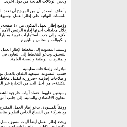
وبعض الوكالات المانحة من دول أخرى.
وأضاف المصدر أن من المرجح أن تعقد الكون
اللمسات النهائية على إطار العمل. وسيوقعه 
ووُضع إطار ا
خلال محادثات أجرتها إدارة الرئيس الأمير
آلاف، وإلى جذب استثمارات غربية بمليارات
والكوبالت والنحاس والليثيوم.
وتستند المسودة إلى مخطط لإطار العمل تم
التنسيق. ويدعو المُخطط إلى التعاون في م
والمتنزهات الوطنية والصحة العامة.
مبادرات وإصلاحات تنظيمية
حسب المسودة، سيتعهد البلدان بالعمل مع ا
وإصلاحات إضافية «ضرورية لتقليل مخاطر 
التكلفة»، من أجل الحد من التجارة غير ال
وسيتعين عليهما اعتماد آليات خارجية للشفا
التعاون الاقتصادي والتنمية، إلى جانب أمو
ووفقاً للمسودة، يدعو إطار العمل المقترح
مع شركاء من القطاع الخاص لتطوير مناطق
ويحدد إطار العمل أيضاً آليات تنسيق، مث
الاقتصادي الإقليمي، واجتماعات لجنة توجي