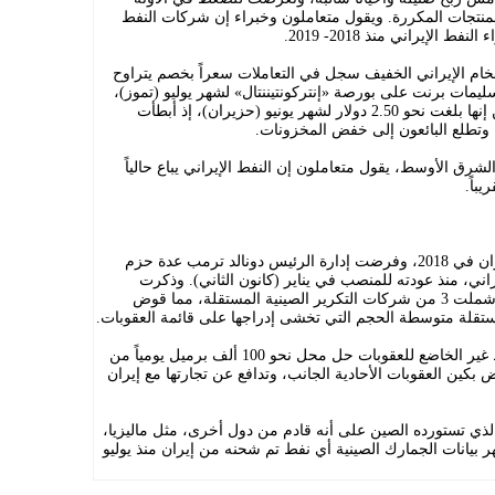
منتجات المكررة. ويقول متعاملون وخبراء إن شركات النفط
لإيراني منذ 2018- 2019.
لخام الإيراني الخفيف سجل في التعاملات سعراً بخصم يتراوح
دون سعر تسليمات برنت على بورصة «إنتركونتيننتال» لشهر يوليو (تموز)،
وذلك مقارنة مع خصومات قال 3 متعاملين إنها بلغت نحو 2.50 دولار لشهر يونيو (حزيران)، إذ أبطأت
 وتطلع البائعون إلى خفض المخزونات.
شرق الأوسط، يقول متعاملون إن النفط الإيراني يباع حالياً
أعادت واشنطن فرض العقوبات على طهران في 2018، وفرضت إدارة الرئيس دونالد ترمب عدة حزم
اني، منذ عودته للمنصب في يناير (كانون الثاني). وذكرت
«رويترز» أن العقوبات التي فرضها ترمب شملت 3 من شركات التكرير الصينية المستقلة، مما قوض
تقلة متوسطة الحجم التي تخشى إدراجها على قائمة العقوبات.
وخلص تقدير أحد المتعاملين إلى أن النفط غير الخاضع للعقوبات حل محل نحو 100 ألف برميل يومياً من
ض بكين العقوبات الأحادية الجانب، وتدافع عن تجارتها مع إيران
الذي تستورده الصين على أنه قادم من دول أخرى، مثل ماليزيا،
بيانات الجمارك الصينية أي نفط تم شحنه من إيران منذ يوليو