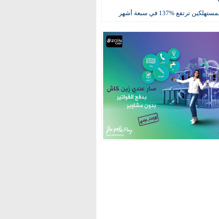
كين ترتفع %137 في سبعة أشهر