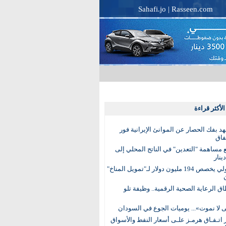
Sahafi.jo
|
Rasseen.com
لأكثر قراءة
عهد بفك الحصار عن الموانئ الإيرانية فور
فاق
مساهمة "التعدين" في الناتج المحلي إلى
البنك الدولي يخصص 194 مليون دولار لـ"تمويل المناخ"
ق الرعاية الصحية الرقمية.. وظيفة تلو
 لا نموت»... يوميات الجوع في السودان
 اتـفـاق هرمـز علـى أسعار النفط والأسواق