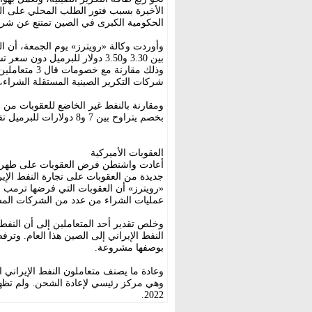
الأخيرة بسبب فتور الطلب المحلي على ال
الحكومية الكبرى في الصين تمتنع عن شراء النفط ا
وأوردت وكالة «رويترز» يوم الجمعة، أن ا
بين 3.30 و3.50 دولار للبرميل 
شركات التكرير الصينية المستقلة الشراء،
ومقارنة بالنفط غير الخاضع للعقوبات من ال
بخصم يتراوح بين 7 و8 دولارات للبرميل تقريباً.
العقوبات الأميركية
جديدة من العقوبات على تجارة النفط الإير
عمليات الشراء من عدد من الشركات المس
النفط الإيراني إلى الصين هذا العام. وترف
بوصفها مشروعة.
وعادة ما يصنف متعاملون النفط الإيراني 
وهي مركز رئيسي لإعادة الشحن. ولم تظهر 
2022.