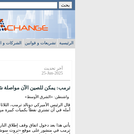
الرئيسية
تشريعات و قوانين
الشركات و ا
آخر تحديث
25-Jun-2025
ترمب: يمكن للصين الآن مواصلة شر
واشنطن: «الشرق الأوسط»
قال الرئيس الأميركي دونالد ترمب، الثلاث
أمله في أن تشتري نفطاً بكميات كبيرة من 
يأتي هذا بعد دخول اتفاق وقف إطلاق النار ب
ترمب في منشور على موقع «تروث سوشيال