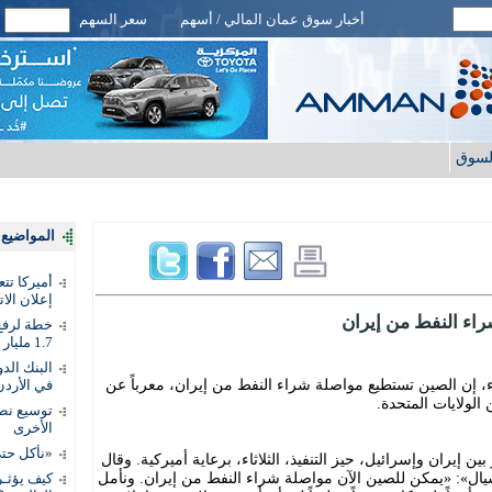
أخبار سوق عمان المالي / أسهم
سعر السهم
لسوق
المواضيع ا
أميركا تت
إعلان الات
اء النفط من إيران
خطة لرفع 
1.7 مليار دينار
اء، إن الصين تستطيع مواصلة شراء النفط من إيران، معرباً عن
في الأردن
الولايات المتحدة.
توسيع نطا
الأخرى
«نأكل حتى
ين إيران وإسرائيل، حيز التنفيذ، الثلاثاء، برعاية أميركية. وقال
»: «يمكن للصين الآن مواصلة شراء النفط من إيران. ونأمل
كيف يؤثـر