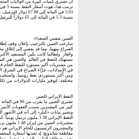
أن تشتري كميات كبيرة من الولايات المتحدة
ترمب ه
بنسبة 5.3 في المائة إلى 65 دولاراً للبرميل.
الصين تتنفس الصعداء
سارعت الصين بالترحيب بإعلان وقف إطلاق
والغاز. ولطالما كانت بكين المستفيد الأك
من مشتريات أكبر مستورد للنفط الخام في ا
في الإمدادات، جرَّاء الصراع في الشرق ال
ومن أكبر مستوردي نفط روسيا، واستخدمت 
مختلفة، لتوفير مليارات الدولارات من تكلف
النفط الإيراني للصين
تشتري الصين ما 
كثير من المشترين بسبب العقوبات الأميرك
وتشير بيانات «كبلر» إلى أنه في الأشهر 
النفط الإيراني 1.38 مليون ب
والمشترون الرئيسيون للخام الإيراني هم ش
مقاطعة شاندونغ؛ إذ تجذبها أسعاره المخف
نحو ربع طاقة التكرير الصينية، وتعمل بهو