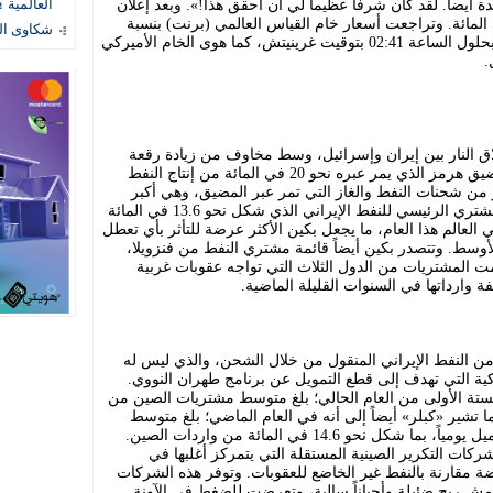
 أيضاً. لقد كان شرفاً عظيماً لي أن أحقق هذا!». وبعد إعلان
العالمية ؟
ذا، هوت أسعار النفط بنسبة 5 في المائة. وتراجعت أسعار خام القياس العالمي (برنت) بنسبة
شكاوى المستهل
5.03 في المائة إلى 67.88 دولار للبرميل، بحلول الساعة 02:41 بتوقيت غرينيتش، كما هوى الخام الأميركي
 النار بين إيران وإسرائيل، وسط مخاوف من زيادة رقعة
الصراع بينهما، مما قد يفضي إلى إغلاق مضيق هرمز الذي يمر عبره نحو 20 في المائة من إنتاج النفط
بر من شحنات النفط والغاز التي تمر عبر المضيق، وهي أكبر
مستهلك للنفط في العالم. والصين هي المشتري الرئيسي للنفط الإيراني الذي شكل نحو 13.6 في المائة
لعالم هذا العام، ما يجعل بكين الأكثر عرضة للتأثر بأي تعطل
أوسط. وتتصدر بكين أيضاً قائمة مشتري النفط من فنزويلا،
المشتريات من الدول الثلاث التي تواجه عقوبات غربية
ة وارداتها في السنوات القليلة الماضية.
يقرب من 90 في المائة من النفط الإيراني المنقول من خلال الشحن، والذي ليس له
ية التي تهدف إلى قطع التمويل عن برنامج طهران النووي.
الستة الأولى من العام الحالي؛ بلغ متوسط مشتريات الصين من
رميل يومياً. كما تشير «كبلر» أيضاً إلى أنه في العام الماضي؛ بلغ متوسط
مشتريات الصين من إيران 1.48 مليون برميل يومياً، بما شكل نحو 14.6 في المائة من واردات الصين.
ركات التكرير الصينية المستقلة التي يتمركز أغلبها في
ضة مقارنة بالنفط غير الخاضع للعقوبات. وتوفر هذه الشركات
امش ربح ضئيلة وأحياناً سالبة، وتعرضت للضغط في الآونة