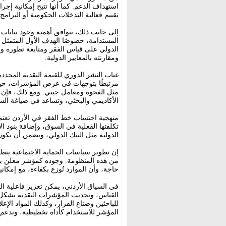
استهداف الدعم. كما أنها تتيح إمكانية إجر
تقييم فعالية التدخلات الحكومية أو البرامج ا
إلى جانب ذلك، تتوافق أهمية وجود بيانات 
المستدامة، خصوصًا الهدف الأول المتمثل ف
الدولي على قياس الفقر ومتابعة تطوره وف
ومقارنته بالمعايير الدولية.
غياب النشر الدوري للقيمة النقدية المحددة
مرتبطًا بتوجهات في عرض المؤشرات، حيث 
مثل الفجوة ومعامل جيني. ومع ذلك، فإن إ
الأكاديمي والبحثي، وتساعد في صياغة الس
منهجية احتساب خط الفقر في الأردن تعتم
تكلفتها الفعلية في السوق، وإضافة بنود ا
الدولية مثل البنك الدولي، ويضمن أن يكون
إن تطوير سياسات الحماية الاجتماعية يتطل
من هذه المنظومة. وجوده كمؤشر معلن بان
حاجة، وأن الموارد تُوزع بكفاءة، مع إمكا
في السياق الأردني، يمكن تعزيز فاعلية ا
القياس، وتحديث المؤشرات النقدية بشكل 
للباحثين وصناع القرار، وكذلك المواد الإع
المؤشر للاستخدام كأداة تخطيطية، وتدعم 