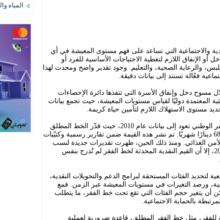
المياه وال
دية والاجتماعية التي تساعد على فهم مستوى المعيشة في أي
خل أو الإنفاق اللازم لتغطية الاحتياجات الأساسية للفرد أو
لبس، والرعاية الصحية، والتعليم. وجود تقدير واضح ومحدث لهذا
ية فعّالة تستند إلى بيانات دقيقة.
 مسوح دخل وإنفاق الأسرة التي تنفذها دائرة الإحصاءات
ثية المعتمدة دوليًا لقياس مستويات المعيشة، حيث تجمع بيانات
ديد مستوى الاستهلاك اللازم لتأمين حياة كريمة.
أحدث قيمة مُعلنة بشكل رسمي لخط الفقر الوطني تعود إلى بيانات عام 2010، حيث قدّر الخط المطلق
للفرد بنحو 814 دينارًا سنويًا، أي ما يقارب 68 دينارًا شهريًا. تم نشر هذه القيمة ضمن تقارير رسمية وكتيّبات
لأمن الغذائي. ومنذ ذلك الحين، ظهرت تقديرات جديدة لنسب
الفقر، مثل نسبة 15.7% في عام 2017/2018، إلا أن القيم النقدية المحدثة لخط الفقر لم تُدرج بنفس
ة لتحديد الفئات المستحقة لبرامج الدعم والتحويلات النقدية،
عية، ورصد التغيرات في مستويات المعيشة عبر الزمن. فمع
كن أن يتغير حجم الفئات التي تقع تحت خط الفقر، ما يتطلب
تبطة بالحماية الاجتماعية.
للفقر، مثل خط الفقر المطلق، قاعدة ضرورية لعملية