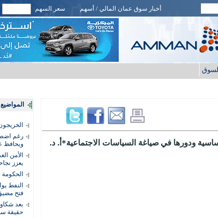
أخبار سوق عمان المالي / أسهم
سعر السهم
لسوق
المواضيع ا
الخريجون.
رغم اضطرا
اسية ودورها في صياغة السياسات الاجتماعية*أ. د.
ويحافظ عل
الأمن الغ
يعزز نجاح
الحكومة 
النفط يو
فتح مضيق
بعد شكاو
حقيقة سر