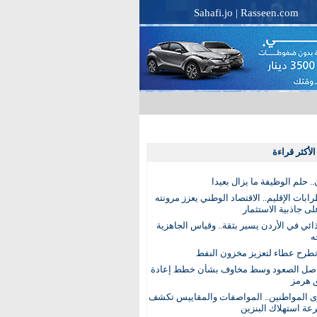
Sahafi.jo
|
Rasseen.com
لأكثر قراءة
. حلم الوظيفة ما يزال بعيدا
بات الإقليم.. الاقتصاد الوطني يعزز مرونته
ى جاذبية الاستثمار
ذائي في الأردن يسير بثقة.. وقياس الجاهزية
ه
تطرح عطاء لتعزيز مخزون النفط
اصل الصعود وسط مخاوف بشأن خطط إعادة
 هرمز
ى المواطنين.. المواصفات والمقاييس تكشف
عة استهلاك البنزين