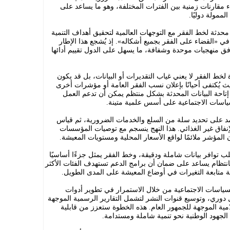
اء مقارنات زمنية بين الفترات المختلفة، وهو ما يساعد على
لممولة دوليًا.
محدثة لخط الفقر مع التوجهات العالمية لتحقيق أهداف التنمية
ي «القضاء على الفقر بجميع أشكاله». إذ يُشجع هذا الإطار
ق منهجيات موحدة وشفافة، ما يسهل على الدول تقييم أدائها
 لخط الفقر لا يعني غياب التقديرات أو البيانات، بل قد يكون
يُكتفى أحيانًا بإعلان نسب الفقر العامة أو مؤشرات أخرى
تاحة البيانات المحدثة بشكل منتظم يمكن أن تدعم العمل
ياسات الاجتماعية على أسس علمية متينة.
د على تحديد سلة من السلع والخدمات الضرورية، ثم قياس
لإنفاق غير الغذائي. هذا النهج ينسجم مع توصيات المؤسسات
 المؤشر ملائمًا لواقع الأسعار المحلية ومستويات المعيشة.
ب توافر بيانات شاملة ودقيقة، وخط الفقر يمثل جزءًا أساسيًا
تظام يساعد على ضمان أن برامج الدعم تستهدف الفئات الأكثر
نية متابعة التغيرات في أوضاع المعيشة على المدى الطويل.
لسياسات الاجتماعية من خلال الاستمرار في تطوير أدوات
دوري، وتوسيع قنوات النشر لتشمل التقارير الرسمية الموجهة
لامية الموجهة للجمهور العام. هذه الخطوة ستعزز من قابلية
الجهود الوطنية نحو تنمية شاملة ومستدامة.