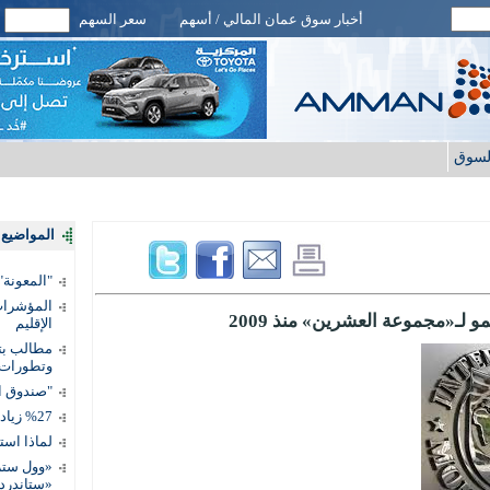
أخبار سوق عمان المالي / أسهم
سعر السهم
لسوق
المواضيع ا
"المعونة": تمكين 3 آلاف مس
المؤشرات 
 لـ«مجموعة العشرين» منذ 2009
الإقليم
مطالب بتط
وتطورات
"صندوق ال
%27 زيادة قيمة المدفوعات الرقمية
لماذا است
«وول ستر
«ستاندرد 