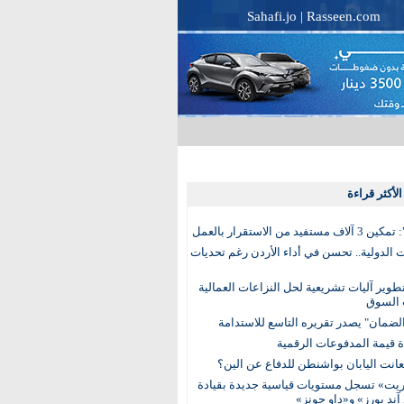
Sahafi.jo
|
Rasseen.com
لأكثر قراءة
تفيد من الاستقرار بالعمل
الدولية.. تحسن في أداء الأردن رغم تحديات
وير آليات تشريعية لحل النزاعات العمالية
 السوق
ضمان" يصدر تقريره التاسع للاستدامة
عانت اليابان بواشنطن للدفاع عن الين؟
يت» تسجل مستويات قياسية جديدة بقيادة
آند بورز» و«داو جونز»