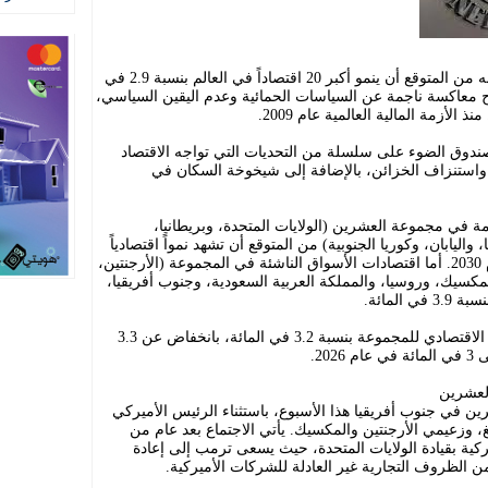
أعلن صندوق النقد الدولي، يوم الأربعاء، أنه من المتوقع أن ينمو أكبر 20 اقتصاداً في العالم بنسبة 2.9 في
عام 2030، في ظل رياح معاكسة ناجمة عن السياسات الحمائية وعدم اليقين السياسي،
أزمة المالية العالمية عام 2009.
دوق الضوء على سلسلة من التحديات التي تواجه الاقتصاد
ة واستنزاف الخزائن، بالإضافة إلى شيخوخة السكان في
ة في مجموعة العشرين (الولايات المتحدة، وبريطانيا،
، واليابان، وكوريا الجنوبية) من المتوقع أن تشهد نمواً اقتصادياً
محدوداً بنسبة 1.4 في المائة فقط في عام 2030. أما اقتصادات الأسواق الناشئة في المجموعة (الأرجنتين،
المكسيك، وروسيا، والمملكة العربية السعودية، وجنوب أفريقيا،
المائة.
وفي عام 2025، من المتوقع أن ينمو الناتج الاقتصادي للمجموعة بنسبة 3.2 في المائة، بانخفاض عن 3.3
20.
لعشرين
ن في جنوب أفريقيا هذا الأسبوع، باستثناء الرئيس الأميركي
، وزعيمي الأرجنتين والمكسيك. يأتي الاجتماع بعد عام من
مركية بقيادة الولايات المتحدة، حيث يسعى ترمب إلى إعادة
ن الظروف التجارية غير العادلة للشركات الأميركية.