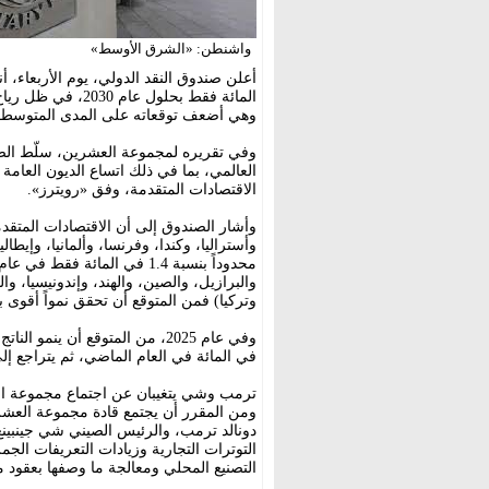
واشنطن: «الشرق الأوسط»
المائة فقط بحلول 
وهي أضعف توقعاته على المدى المتوسط منذ ال
وفي تقريره لمجموعة العشرين، سلّط الصن
العالمي، بما في ذلك اتساع الديون العام
الاقتصادات المتقدمة، وفق «رويترز».
وأشار الصندوق إلى أن الاقتصادات المتقدم
وأستراليا، وكندا، وفرنسا، وألمانيا، وإيطاليا
والبرازيل، والصين، والهند، وإندونيسيا، و
وتركيا) فمن المتوقع أن تحقق نمواً أقوى بنسبة 3.9 في 
في المائة في العام الماضي، ثم يتراجع إلى 3 في المائة في عام 26
ترمب وشي يتغيبان عن اجتماع مجموعة ا
ومن المقرر أن يجتمع قادة مجموعة العشري
دونالد ترمب، والرئيس الصيني شي جينبينغ
التوترات التجارية وزيادات التعريفات الج
التصنيع المحلي ومعالجة ما وصفها بعقود م